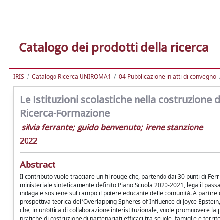
Catalogo dei prodotti della ricerca
IRIS
Catalogo Ricerca UNIROMA1
04 Pubblicazione in atti di convegno
Le Istituzioni scolastiche nella costruzione d
Ricerca-Formazione
silvia ferrante
;
guido benvenuto
;
irene stanzione
2022
Abstract
Il contributo vuole tracciare un fil rouge che, partendo dai 30 punti di F
ministeriale sinteticamente definito Piano Scuola 2020-2021, lega il pass
indaga e sostiene sul campo il potere educante delle comunità. A partire d
prospettiva teorica dell’Overlapping Spheres of Influence di Joyce Epstein,
che, in un’ottica di collaborazione interistituzionale, vuole promuovere la p
pratiche di costruzione di partenariati efficaci tra scuole, famiglie e territo