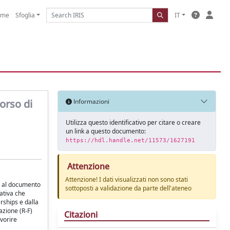
ome
Sfoglia
IT
corso di
Informazioni
Utilizza questo identificativo per citare o creare
un link a questo documento:
https://hdl.handle.net/11573/1627191
Attenzione
Attenzione! I dati visualizzati non sono stati
do al documento
sottoposti a validazione da parte dell'ateneo
ativa che
rships e dalla
azione (R-F)
Citazioni
avorire