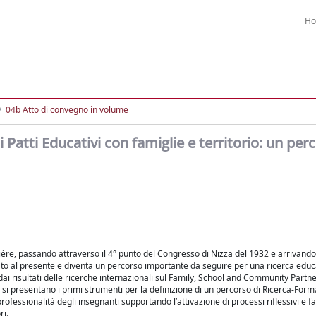
H
04b Atto di convegno in volume
i Patti Educativi con famiglie e territorio: un per
errière, passando attraverso il 4° punto del Congresso di Nizza del 1932 e arrivan
ato al presente e diventa un percorso importante da seguire per una ricerca educ
ai risultati delle ricerche internazionali sul Family, School and Community Partne
 si presentano i primi strumenti per la definizione di un percorso di Ricerca-Form
rofessionalità degli insegnanti supportando l’attivazione di processi riflessivi e f
ri.