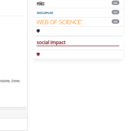
ND
ND
ND
social impact
nzione, Irene.