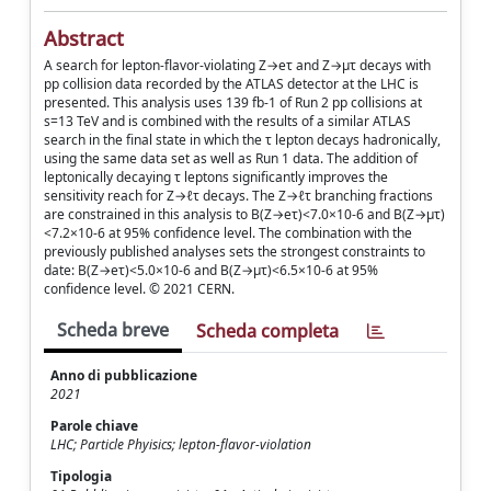
Abstract
A search for lepton-flavor-violating Z→eτ and Z→μτ decays with
pp collision data recorded by the ATLAS detector at the LHC is
presented. This analysis uses 139 fb-1 of Run 2 pp collisions at
s=13 TeV and is combined with the results of a similar ATLAS
search in the final state in which the τ lepton decays hadronically,
using the same data set as well as Run 1 data. The addition of
leptonically decaying τ leptons significantly improves the
sensitivity reach for Z→ℓτ decays. The Z→ℓτ branching fractions
are constrained in this analysis to B(Z→eτ)<7.0×10-6 and B(Z→μτ)
<7.2×10-6 at 95% confidence level. The combination with the
previously published analyses sets the strongest constraints to
date: B(Z→eτ)<5.0×10-6 and B(Z→μτ)<6.5×10-6 at 95%
confidence level. © 2021 CERN.
Scheda breve
Scheda completa
Anno di pubblicazione
2021
Parole chiave
LHC; Particle Phyisics; lepton-flavor-violation
Tipologia