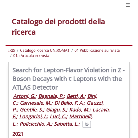
Catalogo dei prodotti della
ricerca
IRIS
Catalogo Ricerca UNIROMA1
01 Pubblicazione su rivista
01a Articolo in rivista
Search for Lepton-Flavor Violation in Z -
Boson Decays with τ Leptons with the
ATLAS Detector
Artoni, G.
;
Bagnaia, P.
;
Betti, A.
;
Bini,
C.
;
Carnesale, M.
;
Di Bello, F. A.
;
Gauzzi,
P.
;
Gentile, S.
;
Giagu, S.
;
Kado, M.
;
Lacava,
F.
;
Longarini, I.
;
Luci, C.
;
Martinelli,
L.
;
Policicchio, A.
;
Sabetta, L.
;
2021