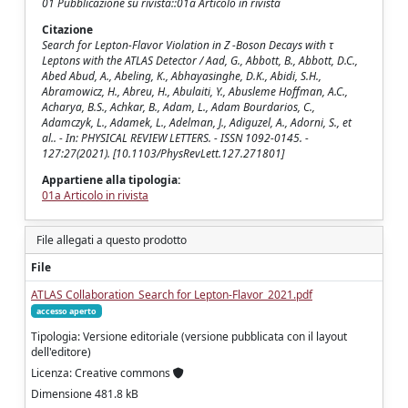
01 Pubblicazione su rivista::01a Articolo in rivista
Citazione
Search for Lepton-Flavor Violation in Z -Boson Decays with τ
Leptons with the ATLAS Detector / Aad, G., Abbott, B., Abbott, D.C.,
Abed Abud, A., Abeling, K., Abhayasinghe, D.K., Abidi, S.H.,
Abramowicz, H., Abreu, H., Abulaiti, Y., Abusleme Hoffman, A.C.,
Acharya, B.S., Achkar, B., Adam, L., Adam Bourdarios, C.,
Adamczyk, L., Adamek, L., Adelman, J., Adiguzel, A., Adorni, S., et
al.. - In: PHYSICAL REVIEW LETTERS. - ISSN 1092-0145. -
127:27(2021). [10.1103/PhysRevLett.127.271801]
Appartiene alla tipologia:
01a Articolo in rivista
File allegati a questo prodotto
File
ATLAS Collaboration_Search for Lepton-Flavor_2021.pdf
accesso aperto
Tipologia: Versione editoriale (versione pubblicata con il layout
dell'editore)
Licenza: Creative commons
Dimensione 481.8 kB