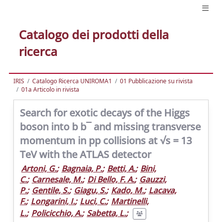
Catalogo dei prodotti della
ricerca
IRIS
Catalogo Ricerca UNIROMA1
01 Pubblicazione su rivista
01a Articolo in rivista
Search for exotic decays of the Higgs
boson into b b¯ and missing transverse
momentum in pp collisions at √s = 13
TeV with the ATLAS detector
Artoni, G.
;
Bagnaia, P.
;
Betti, A.
;
Bini,
C.
;
Carnesale, M.
;
Di Bello, F. A.
;
Gauzzi,
P.
;
Gentile, S.
;
Giagu, S.
;
Kado, M.
;
Lacava,
F.
;
Longarini, I.
;
Luci, C.
;
Martinelli,
L.
;
Policicchio, A.
;
Sabetta, L.
;