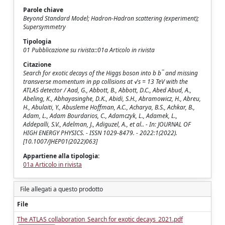
Parole chiave
Beyond Standard Model; Hadron-Hadron scattering (experiment);
Supersymmetry
Tipologia
01 Pubblicazione su rivista::01a Articolo in rivista
Citazione
Search for exotic decays of the Higgs boson into b b¯ and missing
transverse momentum in pp collisions at √s = 13 TeV with the
ATLAS detector / Aad, G., Abbott, B., Abbott, D.C., Abed Abud, A.,
Abeling, K., Abhayasinghe, D.K., Abidi, S.H., Abramowicz, H., Abreu,
H., Abulaiti, Y., Abusleme Hoffman, A.C., Acharya, B.S., Achkar, B.,
Adam, L., Adam Bourdarios, C., Adamczyk, L., Adamek, L.,
Addepalli, S.V., Adelman, J., Adiguzel, A., et al.. - In: JOURNAL OF
HIGH ENERGY PHYSICS. - ISSN 1029-8479. - 2022:1(2022).
[10.1007/JHEP01(2022)063]
Appartiene alla tipologia:
01a Articolo in rivista
File allegati a questo prodotto
File
The ATLAS collaboration_Search for exotic decays_2021.pdf