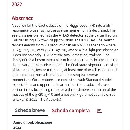
2022
Abstract
A search for the exotic decay of the Higgs boson (H) into a bb¯
resonance plus missing transverse momentum is described. The
search is performed with the ATLAS detector at the Large Hadron
Collider using 139 fb−1 of pp collisions at s = 13 TeV. The search
targets events from ZH production in an NMSSM scenario where
H → χ~20χ~10, with χ~20→aχ~10, where a is a light pseudoscalar
Higgs boson and χ~1,20 are the two lightest neutralinos. The
decay of the a boson into a pair of b-quarks results in a peak in the
dijet invariant mass distribution. The final-state signature consists
of two leptons, two or more jets, at least one of which is identified
as originating from a b-quark, and missing transverse
momentum. Observations are consistent with Standard Model
expectations and upper limits are set on the product of cross
section times branching ratio for a three-dimensional scan of the
masses of the χ~20, χ~10 and a boson. [Figure not available: see
fulltext.] © 2022, The Author(s).
Scheda breve
Scheda completa
Anno di pubblicazione
2022