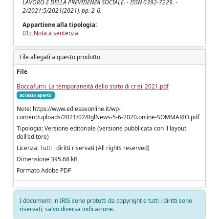
LAVORO E DELLA PREVIDENZA SOCIALE. - ISSN 0392-7229. -
2/2021:5/2021(2021), pp. 2-6.
Appartiene alla tipologia:
01c Nota a sentenza
File allegati a questo prodotto
File
Boccafurni_La temporaneità dello stato di crisi_2021.pdf
accesso aperto
Note: https://www.ediesseonline.it/wp-
content/uploads/2021/02/RglNews-5-6-2020.online-SOMMARIO.pdf
Tipologia: Versione editoriale (versione pubblicata con il layout
dell'editore)
Licenza: Tutti i diritti riservati (All rights reserved)
Dimensione 395.68 kB
Formato Adobe PDF
I documenti in IRIS sono protetti da copyright e tutti i diritti sono
riservati, salvo diversa indicazione.