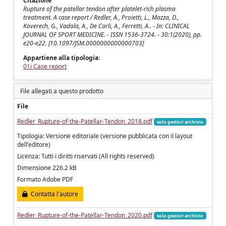
Citazione
Rupture of the patellar tendon after platelet-rich plasma
treatment. A case report / Redler, A., Proietti, L., Mazza, D.,
Koverech, G., Vadala, A., De Carli, A., Ferretti, A.. - In: CLINICAL
JOURNAL OF SPORT MEDICINE. - ISSN 1536-3724. - 30:1(2020), pp.
e20-e22. [10.1097/JSM.0000000000000703]
Appartiene alla tipologia:
01i Case report
File allegati a questo prodotto
File
Redler_Rupture-of-the-Patellar-Tendon_2018.pdf
solo gestori archivio
Tipologia: Versione editoriale (versione pubblicata con il layout
dell'editore)
Licenza: Tutti i diritti riservati (All rights reserved)
Dimensione 226.2 kB
Formato Adobe PDF
Contatta l'autore
Redler_Rupture-of-the-Patellar-Tendon_2020.pdf
solo gestori archivio