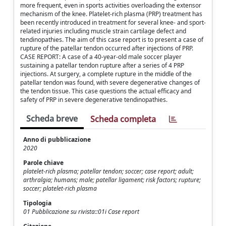
more frequent, even in sports activities overloading the extensor
mechanism of the knee. Platelet-rich plasma (PRP) treatment has
been recently introduced in treatment for several knee- and sport-
related injuries including muscle strain cartilage defect and
tendinopathies. The aim of this case report is to present a case of
rupture of the patellar tendon occurred after injections of PRP.
CASE REPORT: A case of a 40-year-old male soccer player
sustaining a patellar tendon rupture after a series of 4 PRP
injections. At surgery, a complete rupture in the middle of the
patellar tendon was found, with severe degenerative changes of
the tendon tissue. This case questions the actual efficacy and
safety of PRP in severe degenerative tendinopathies.
Scheda breve
Scheda completa
Anno di pubblicazione
2020
Parole chiave
platelet-rich plasma; patellar tendon; soccer; case report; adult;
arthralgia; humans; male; patellar ligament; risk factors; rupture;
soccer; platelet-rich plasma
Tipologia
01 Pubblicazione su rivista::01i Case report