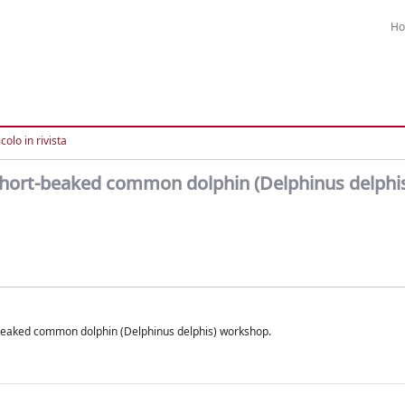
H
colo in rivista
short-beaked common dolphin (Delphinus delphi
beaked common dolphin (Delphinus delphis) workshop.