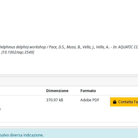
inus delphis) workshop / Pace, D.S., Mussi, B., Vella, J., Vella, A.. - In: AQUATIC
. [10.1002/aqc.3549]
Dimensione
Formato
370.97 kB
Adobe PDF
Contatta l'
)
, salvo diversa indicazione.