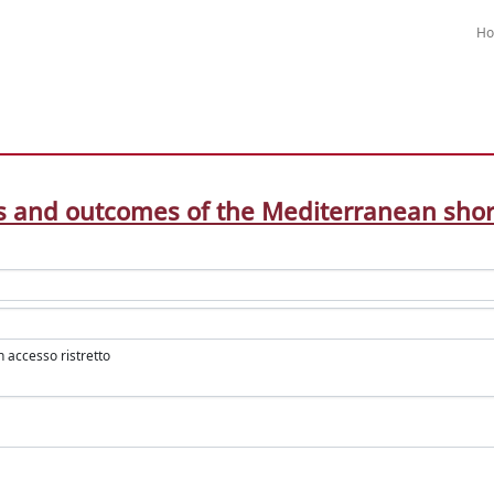
H
s and outcomes of the Mediterranean sho
in accesso ristretto