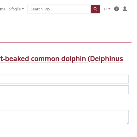
ome
Sfoglia
IT
rt-beaked common dolphin (Delphinus