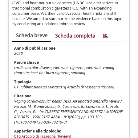
(EVC) and heat-not-burn cigarettes (HNBC) are alternatives to
traditional combustion cigarettes (TCC) with an expanding
consumer base. Yet, their cardiovascular health risks are still
unclear. We aimed to summarize the evidence base on this topic
by conducting an updated umbrella review.
Scheda breve
Scheda completa
Anno di pubblicazione
2020
Parole chiave
cardiovascular disease; electronic cigarette; electronic vaping
cigarette; heat-not-burn cigarette; smoking
Tipologia
01 Pubblicazione su rivista::01g Articolo di rassegna (Review)
Citazione
Vaping cardiovascular health risks. An updated umbrella review /
Peruzzi, M., Biondi-Zoccai, G., Carnevale, R., Cavarretta, E., Frati,
G., Versaci, F.. - In: CURRENT EMERGENCY AND HOSPITAL MEDICINE
REPORTS. - ISSN 2167-4884. - 8:3(2020), pp. 103-109.
[10.1007/s40138-020-00219-0]
Appartiene alla tipologia:
01g Articolo di rassegna (Review)