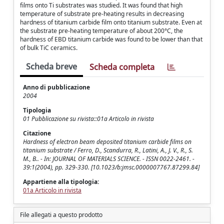
films onto Ti substrates was studied. It was found that high
temperature of substrate pre-heating results in decreasing
hardness of titanium carbide film onto titanium substrate. Even at
the substrate pre-heating temperature of about 200°C, the
hardness of EBD titanium carbide was found to be lower than that
of bulk TiC ceramics.
Scheda breve
Scheda completa
Anno di pubblicazione
2004
Tipologia
01 Pubblicazione su rivista::01a Articolo in rivista
Citazione
Hardness of electron beam deposited titanium carbide films on
titanium substrate / Ferro, D., Scandurra, R., Latini, A., J. V., R., S.
M., B.. - In: JOURNAL OF MATERIALS SCIENCE. - ISSN 0022-2461. -
39:1(2004), pp. 329-330. [10.1023/b:jmsc.0000007767.87299.84]
Appartiene alla tipologia:
01a Articolo in rivista
File allegati a questo prodotto