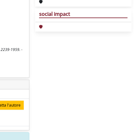
social impact
N 2239-1959. -
tta l'autore