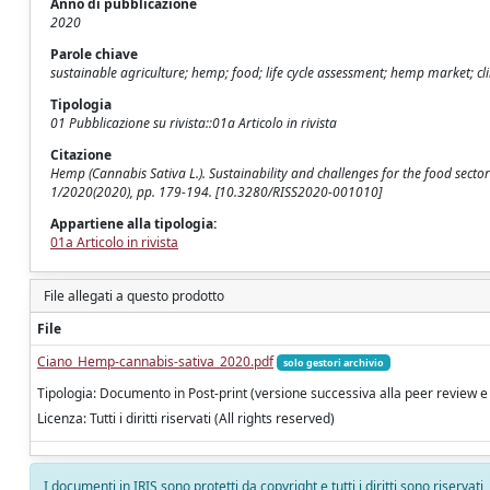
Anno di pubblicazione
2020
Parole chiave
sustainable agriculture; hemp; food; life cycle assessment; hemp market; c
Tipologia
01 Pubblicazione su rivista::01a Articolo in rivista
Citazione
Hemp (Cannabis Sativa L.). Sustainability and challenges for the food sector 
1/2020(2020), pp. 179-194. [10.3280/RISS2020-001010]
Appartiene alla tipologia:
01a Articolo in rivista
File allegati a questo prodotto
File
Ciano_Hemp-cannabis-sativa_2020.pdf
solo gestori archivio
Tipologia: Documento in Post-print (versione successiva alla peer review e
Licenza: Tutti i diritti riservati (All rights reserved)
I documenti in IRIS sono protetti da copyright e tutti i diritti sono riservati