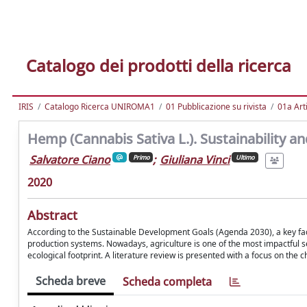
Catalogo dei prodotti della ricerca
IRIS
Catalogo Ricerca UNIROMA1
01 Pubblicazione su rivista
01a Arti
Hemp (Cannabis Sativa L.). Sustainability an
Salvatore Ciano
;
Giuliana Vinci
Primo
Ultimo
2020
Abstract
According to the Sustainable Development Goals (Agenda 2030), a key facto
production systems. Nowadays, agriculture is one of the most impactful se
ecological footprint. A literature review is presented with a focus on the
Scheda breve
Scheda completa