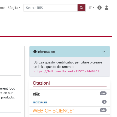
ome
Sfoglia
IT
Informazioni
Utilizza questo identificativo per citare o creare
un link a questo documento:
https://hdl.handle.net/11573/1440461
Citazioni
ferent food
ce on our
ND
d products.
3
ND