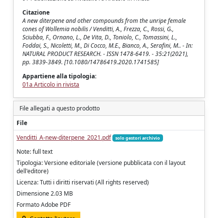
Citazione
A new diterpene and other compounds from the unripe female
cones of Wollemia nobilis / Venditti, A., Frezza, C., Rossi, G.,
Sciubba, F., Ornano, L., De Vita, D., Toniolo, C., Tomassini, L.,
Foddai, S., Nicoletti, M., Di Cocco, M.E., Bianco, A., Serafini, M.. - In:
NATURAL PRODUCT RESEARCH. - ISSN 1478-6419. - 35:21(2021),
pp. 3839-3849. [10.1080/14786419.2020.1741585]
Appartiene alla tipologia:
01a Articolo in rivista
File allegati a questo prodotto
File
Venditti_A-new-diterpene_2021.pdf
solo gestori archivio
Note: full text
Tipologia: Versione editoriale (versione pubblicata con il layout
dell'editore)
Licenza: Tutti i diritti riservati (All rights reserved)
Dimensione 2.03 MB
Formato Adobe PDF