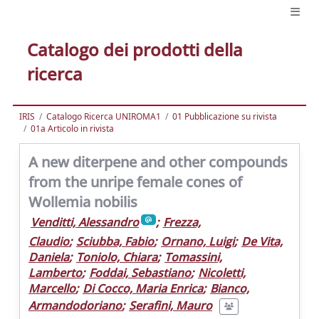
Catalogo dei prodotti della
ricerca
IRIS
Catalogo Ricerca UNIROMA1
01 Pubblicazione su rivista
01a Articolo in rivista
A new diterpene and other compounds
from the unripe female cones of
Wollemia nobilis
Venditti, Alessandro
;
Frezza,
Claudio
;
Sciubba, Fabio
;
Ornano, Luigi
;
De Vita,
Daniela
;
Toniolo, Chiara
;
Tomassini,
Lamberto
;
Foddai, Sebastiano
;
Nicoletti,
Marcello
;
Di Cocco, Maria Enrica
;
Bianco,
Armandodoriano
;
Serafini, Mauro