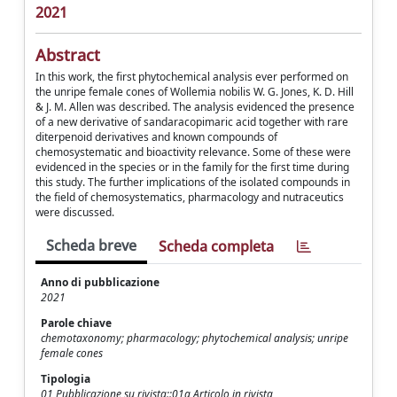
2021
Abstract
In this work, the first phytochemical analysis ever performed on
the unripe female cones of Wollemia nobilis W. G. Jones, K. D. Hill
& J. M. Allen was described. The analysis evidenced the presence
of a new derivative of sandaracopimaric acid together with rare
diterpenoid derivatives and known compounds of
chemosystematic and bioactivity relevance. Some of these were
evidenced in the species or in the family for the first time during
this study. The further implications of the isolated compounds in
the field of chemosystematics, pharmacology and nutraceutics
were discussed.
Scheda breve
Scheda completa
Anno di pubblicazione
2021
Parole chiave
chemotaxonomy; pharmacology; phytochemical analysis; unripe
female cones
Tipologia
01 Pubblicazione su rivista::01a Articolo in rivista