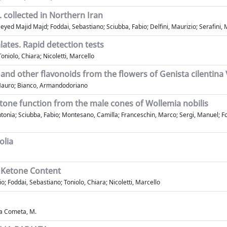
collected in Northern Iran
Seyed Majid Majd; Foddai, Sebastiano; Sciubba, Fabio; Delfini, Maurizio; Serafin
ates. Rapid detection tests
niolo, Chiara; Nicoletti, Marcello
nd other flavonoids from the flowers of Genista cilentina V
, Mauro; Bianco, Armandodoriano
actone function from the male cones of Wollemia nobilis
Antonia; Sciubba, Fabio; Montesano, Camilla; Franceschin, Marco; Sergi, Manuel; Fo
olia
 Ketone Content
io; Foddai, Sebastiano; Toniolo, Chiara; Nicoletti, Marcello
ca Cometa, M.