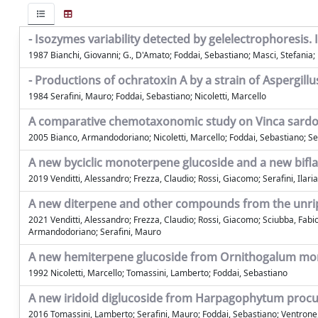
- Isozymes variability detected by gelelectrophoresis
1987 Bianchi, Giovanni; G., D'Amato; Foddai, Sebastiano; Masci, Stefania; M
- Productions of ochratoxin A by a strain of Aspergill
1984 Serafini, Mauro; Foddai, Sebastiano; Nicoletti, Marcello
A comparative chemotaxonomic study on Vinca sardoa
2005 Bianco, Armandodoriano; Nicoletti, Marcello; Foddai, Sebastiano; Sera
A new byciclic monoterpene glucoside and a new bifl
2019 Venditti, Alessandro; Frezza, Claudio; Rossi, Giacomo; Serafini, Ila
A new diterpene and other compounds from the unrip
2021 Venditti, Alessandro; Frezza, Claudio; Rossi, Giacomo; Sciubba, Fabio
Armandodoriano; Serafini, Mauro
A new hemiterpene glucoside from Ornithogalum m
1992 Nicoletti, Marcello; Tomassini, Lamberto; Foddai, Sebastiano
A new iridoid diglucoside from Harpagophytum pro
2016 Tomassini, Lamberto; Serafini, Mauro; Foddai, Sebastiano; Ventrone, 