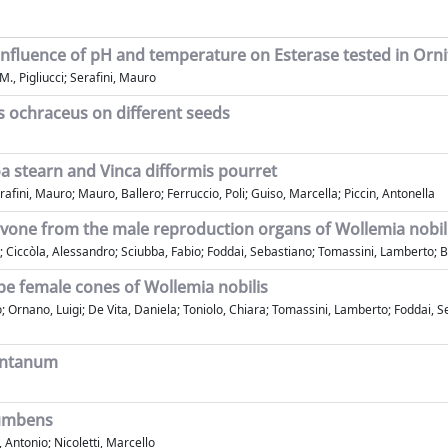
. Influence of pH and temperature on Esterase tested in Or
., Pigliucci; Serafini, Mauro
us ochraceus on different seeds
 stearn and Vinca difformis pourret
fini, Mauro; Mauro, Ballero; Ferruccio, Poli; Guiso, Marcella; Piccin, Antonella
avone from the male reproduction organs of Wollemia nobil
ria; Ciccòla, Alessandro; Sciubba, Fabio; Foddai, Sebastiano; Tomassini, Lamberto
e female cones of Wollemia nobilis
; Ornano, Luigi; De Vita, Daniela; Toniolo, Chiara; Tomassini, Lamberto; Foddai, Se
ontanum
cumbens
Antonio; Nicoletti, Marcello