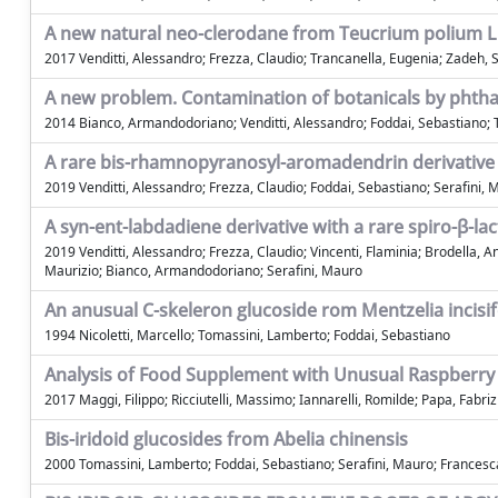
A new natural neo-clerodane from Teucrium polium L. 
2017 Venditti, Alessandro; Frezza, Claudio; Trancanella, Eugenia; Zadeh, 
A new problem. Contamination of botanicals by phthal
2014 Bianco, Armandodoriano; Venditti, Alessandro; Foddai, Sebastiano; To
A rare bis-rhamnopyranosyl-aromadendrin derivative a
2019 Venditti, Alessandro; Frezza, Claudio; Foddai, Sebastiano; Serafini
A syn-ent-labdadiene derivative with a rare spiro-β-l
2019 Venditti, Alessandro; Frezza, Claudio; Vincenti, Flaminia; Brodella, 
Maurizio; Bianco, Armandodoriano; Serafini, Mauro
An anusual C-skeleron glucoside rom Mentzelia incisif
1994 Nicoletti, Marcello; Tomassini, Lamberto; Foddai, Sebastiano
Analysis of Food Supplement with Unusual Raspberry
2017 Maggi, Filippo; Ricciutelli, Massimo; Iannarelli, Romilde; Papa, Fabriz
Bis-iridoid glucosides from Abelia chinensis
2000 Tomassini, Lamberto; Foddai, Sebastiano; Serafini, Mauro; Frances