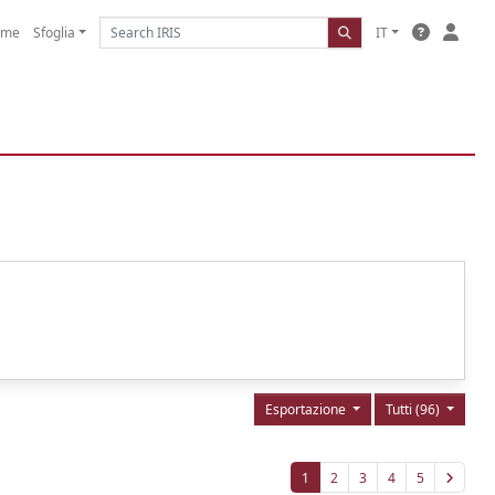
ome
Sfoglia
IT
Esportazione
Tutti (96)
1
2
3
4
5