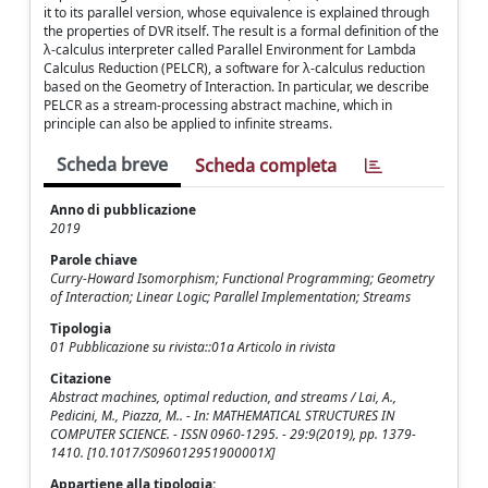
it to its parallel version, whose equivalence is explained through
the properties of DVR itself. The result is a formal definition of the
λ-calculus interpreter called Parallel Environment for Lambda
Calculus Reduction (PELCR), a software for λ-calculus reduction
based on the Geometry of Interaction. In particular, we describe
PELCR as a stream-processing abstract machine, which in
principle can also be applied to infinite streams.
Scheda breve
Scheda completa
Anno di pubblicazione
2019
Parole chiave
Curry-Howard Isomorphism; Functional Programming; Geometry
of Interaction; Linear Logic; Parallel Implementation; Streams
Tipologia
01 Pubblicazione su rivista::01a Articolo in rivista
Citazione
Abstract machines, optimal reduction, and streams / Lai, A.,
Pedicini, M., Piazza, M.. - In: MATHEMATICAL STRUCTURES IN
COMPUTER SCIENCE. - ISSN 0960-1295. - 29:9(2019), pp. 1379-
1410. [10.1017/S096012951900001X]
Appartiene alla tipologia: