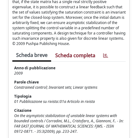
that, if the state matrix has a single real strictly positive
eigenvalue, it is possible to construct a linear feedback such that
the set of values satisfying the saturation constraint is an invariant
set for the closed-loop system. Moreover, once the initial datum is
arbitrarily fixed, we can ensure asymptotic stabilization of the
system splitting the control variable in a predefined number of
saturating components. A design technique for a controller having
such invariance property is also given for discrete linear systems.
© 2009 Pushpa Publishing House.
Scheda breve
Scheda completa
Anno di pubblicazione
2009
Parole chiave
Constrained control; Invariant sets; Linear systems
Tipologia
01 Pubblicazione su rivista::01a Articolo in rivista
Citazione
On the asymptotic stabilization of unstable linear systems with
bounded controls / Corradini, M.L., Cristofaro, A., Giannoni, F.. - In:
FAR EAST JOURNAL OF MATHEMATICAL SCIENCES: FJMS. - ISSN
0972-0871. - 35:3(2009), pp. 233-247.