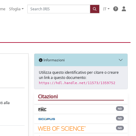
ome
Sfoglia
IT
Informazioni
Utilizza questo identificativo per citare o creare
un link a questo documento:
https://hdl.handle.net/11573/1359752
Citazioni
i alla
ND
ND
ND