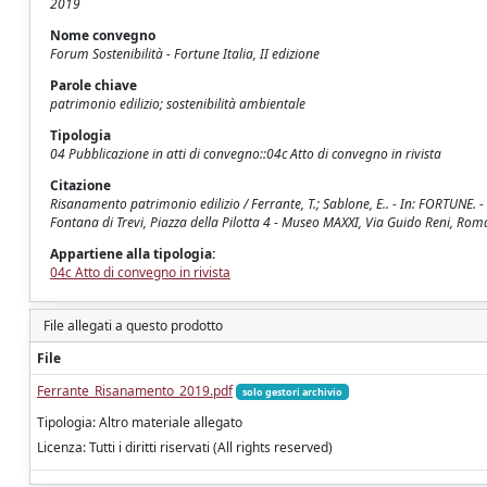
2019
Nome convegno
Forum Sostenibilità - Fortune Italia, II edizione
Parole chiave
patrimonio edilizio; sostenibilità ambientale
Tipologia
04 Pubblicazione in atti di convegno::04c Atto di convegno in rivista
Citazione
Risanamento patrimonio edilizio / Ferrante, T.; Sablone, E.. - In: FORTUNE. -
Fontana di Trevi, Piazza della Pilotta 4 - Museo MAXXI, Via Guido Reni, Roma
Appartiene alla tipologia:
04c Atto di convegno in rivista
File allegati a questo prodotto
File
Ferrante_Risanamento_2019.pdf
solo gestori archivio
Tipologia: Altro materiale allegato
Licenza: Tutti i diritti riservati (All rights reserved)