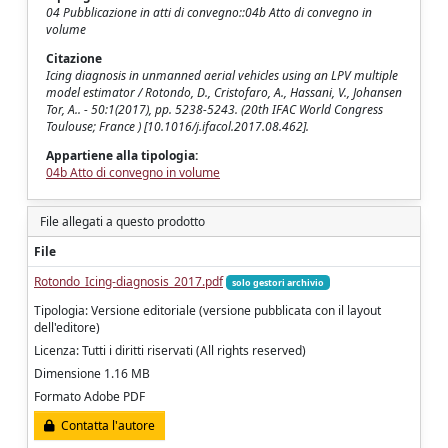
04 Pubblicazione in atti di convegno::04b Atto di convegno in
volume
Citazione
Icing diagnosis in unmanned aerial vehicles using an LPV multiple
model estimator / Rotondo, D., Cristofaro, A., Hassani, V., Johansen
Tor, A.. - 50:1(2017), pp. 5238-5243. (20th IFAC World Congress
Toulouse; France ) [10.1016/j.ifacol.2017.08.462].
Appartiene alla tipologia:
04b Atto di convegno in volume
File allegati a questo prodotto
File
Rotondo_Icing-diagnosis_2017.pdf
solo gestori archivio
Tipologia: Versione editoriale (versione pubblicata con il layout
dell'editore)
Licenza: Tutti i diritti riservati (All rights reserved)
Dimensione 1.16 MB
Formato Adobe PDF
Contatta l'autore