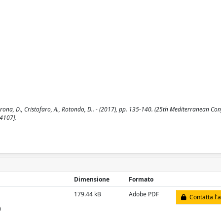
rona, D., Cristofaro, A., Rotondo, D.. - (2017), pp. 135-140. (25th Mediterranean Co
4107].
Dimensione
Formato
179.44 kB
Adobe PDF
Contatta l'
)