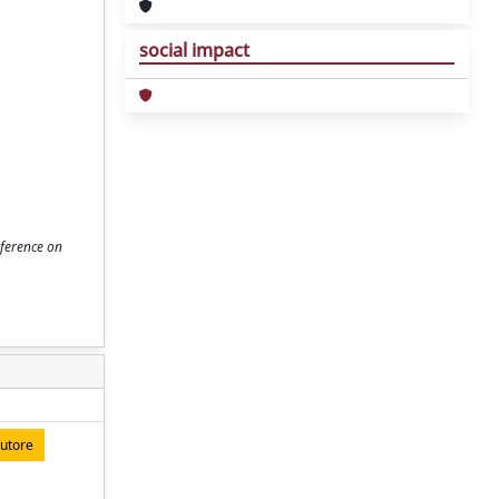
social impact
nference on
autore