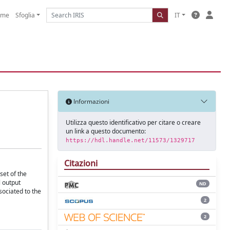
ome
Sfoglia
IT
Informazioni
Utilizza questo identificativo per citare o creare
un link a questo documento:
https://hdl.handle.net/11573/1329717
Citazioni
set of the
l output
ND
sociated to the
2
2