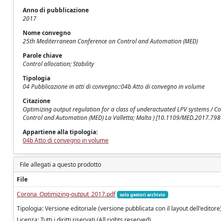
Anno di pubblicazione
2017
Nome convegno
25th Mediterranean Conference on Control and Automation (MED)
Parole chiave
Control allocation; Stability
Tipologia
04 Pubblicazione in atti di convegno::04b Atto di convegno in volume
Citazione
Optimizing output regulation for a class of underactuated LPV systems / Co
Control and Automation (MED) La Valletta; Malta ) [10.1109/MED.2017.798
Appartiene alla tipologia:
04b Atto di convegno in volume
File allegati a questo prodotto
File
Corona_Optimizing-output_2017.pdf
solo gestori archivio
Tipologia: Versione editoriale (versione pubblicata con il layout dell'editore
Licenza: Tutti i diritti riservati (All rights reserved)