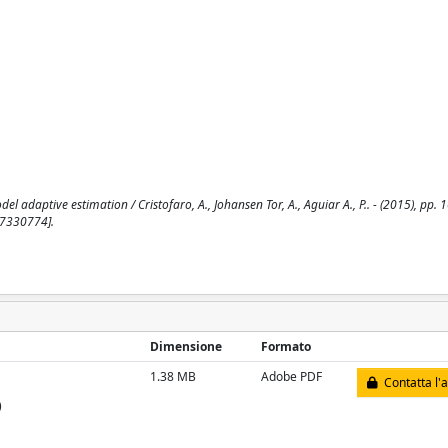
el adaptive estimation / Cristofaro, A., Johansen Tor, A., Aguiar A., P.. - (2015), pp.
.7330774].
Dimensione
Formato
1.38 MB
Adobe PDF
Contatta l'
)