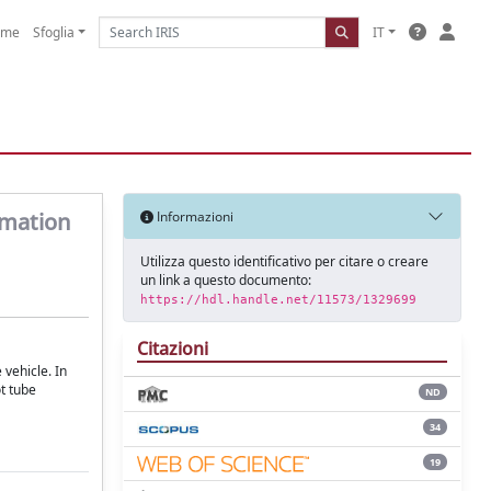
ome
Sfoglia
IT
imation
Informazioni
Utilizza questo identificativo per citare o creare
un link a questo documento:
https://hdl.handle.net/11573/1329699
Citazioni
 vehicle. In
t tube
ND
34
19