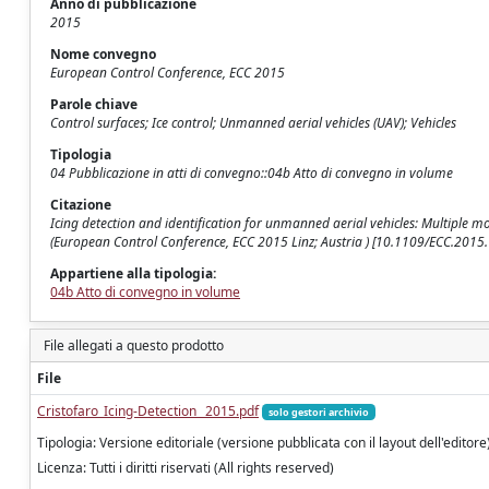
Anno di pubblicazione
2015
Nome convegno
European Control Conference, ECC 2015
Parole chiave
Control surfaces; Ice control; Unmanned aerial vehicles (UAV); Vehicles
Tipologia
04 Pubblicazione in atti di convegno::04b Atto di convegno in volume
Citazione
Icing detection and identification for unmanned aerial vehicles: Multiple mod
(European Control Conference, ECC 2015 Linz; Austria ) [10.1109/ECC.2015
Appartiene alla tipologia:
04b Atto di convegno in volume
File allegati a questo prodotto
File
Cristofaro_Icing-Detection _2015.pdf
solo gestori archivio
Tipologia: Versione editoriale (versione pubblicata con il layout dell'editore
Licenza: Tutti i diritti riservati (All rights reserved)