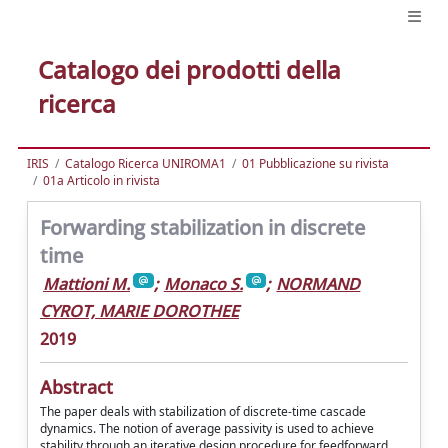
Catalogo dei prodotti della
ricerca
IRIS
Catalogo Ricerca UNIROMA1
01 Pubblicazione su rivista
01a Articolo in rivista
Forwarding stabilization in discrete
time
Mattioni M.
;
Monaco S.
;
NORMAND
CYROT, MARIE DOROTHEE
2019
Abstract
The paper deals with stabilization of discrete-time cascade
dynamics. The notion of average passivity is used to achieve
stability through an iterative design procedure for feedforward