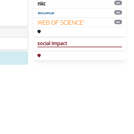
ND
ND
ND
social impact