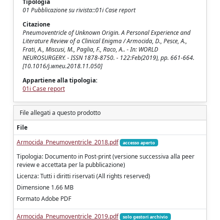
Tipologia
01 Pubblicazione su rivista::01i Case report
Citazione
Pneumoventricle of Unknown Origin. A Personal Experience and
Literature Review of a Clinical Enigma / Armocida, D., Pesce, A.,
Frati, A., Miscusi, M., Paglia, F., Raco, A.. - In: WORLD
NEUROSURGERY. - ISSN 1878-8750. - 122:Feb(2019), pp. 661-664.
[10.1016/j.wneu.2018.11.050]
Appartiene alla tipologia:
01i Case report
File allegati a questo prodotto
File
Armocida_Pneumoventricle_2018.pdf
accesso aperto
Tipologia: Documento in Post-print (versione successiva alla peer
review e accettata per la pubblicazione)
Licenza: Tutti i diritti riservati (All rights reserved)
Dimensione 1.66 MB
Formato Adobe PDF
Armocida_Pneumoventricle_2019.pdf
solo gestori archivio