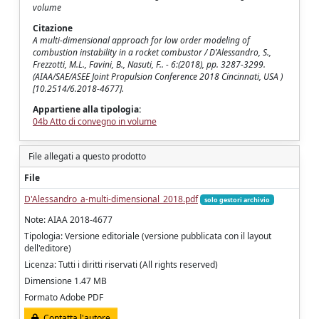
volume
Citazione
A multi-dimensional approach for low order modeling of
combustion instability in a rocket combustor / D'Alessandro, S.,
Frezzotti, M.L., Favini, B., Nasuti, F.. - 6:(2018), pp. 3287-3299.
(AIAA/SAE/ASEE Joint Propulsion Conference 2018 Cincinnati, USA )
[10.2514/6.2018-4677].
Appartiene alla tipologia:
04b Atto di convegno in volume
File allegati a questo prodotto
File
D'Alessandro_a-multi-dimensional_2018.pdf
solo gestori archivio
Note: AIAA 2018-4677
Tipologia: Versione editoriale (versione pubblicata con il layout
dell'editore)
Licenza: Tutti i diritti riservati (All rights reserved)
Dimensione 1.47 MB
Formato Adobe PDF
Contatta l'autore