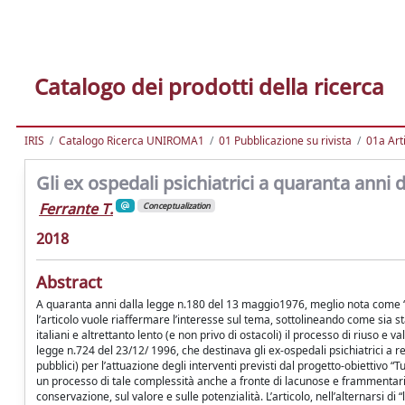
Catalogo dei prodotti della ricerca
IRIS
Catalogo Ricerca UNIROMA1
01 Pubblicazione su rivista
01a Arti
Gli ex ospedali psichiatrici a quaranta anni 
Ferrante T.
Conceptualization
2018
Abstract
A quaranta anni dalla legge n.180 del 13 maggio1976, meglio nota come “le
l’articolo vuole riaffermare l’interesse sul tema, sottolineando come sia s
italiani e altrettanto lento (e non privo di ostacoli) il processo di riuso e v
legge n.724 del 23/12/ 1996, che destinava gli ex-ospedali psichiatrici a re
pubblici) per l’attuazione degli interventi previsti dal progetto-obiettivo
un processo di tale complessità anche a fronte di lacunose e frammentarie le 
conservazione, sul valore e sulle potenzialità. L’articolo, nell’alternarsi di