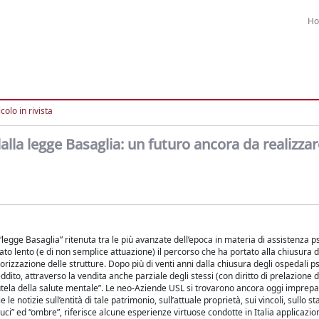
H
colo in rivista
dalla legge Basaglia: un futuro ancora da realizza
gge Basaglia” ritenuta tra le più avanzate dell’epoca in materia di assistenza ps
tato lento (e di non semplice attuazione) il percorso che ha portato alla chiusura
alorizzazione delle strutture. Dopo più di venti anni dalla chiusura degli ospedali psic
ddito, attraverso la vendita anche parziale degli stessi (con diritto di prelazione d
 “Tutela della salute mentale”. Le neo-Aziende USL si trovarono ancora oggi imprepa
notizie sull’entità di tale patrimonio, sull’attuale proprietà, sui vincoli, sullo sta
 “luci” ed “ombre”, riferisce alcune esperienze virtuose condotte in Italia applicazi