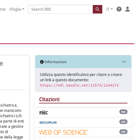
ome
Sfoglia
IT
re
Informazioni
Utilizza questo identificativo per citare o creare
un link a questo documento:
https://hdl.handle.net/11573/1144273
Citazioni
ichiatrica,
 dei manicomi
ND
hiatrici (cfr.
a parte di enti
ND
rate a gestire
to di
ND
one della legge