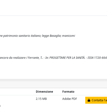
ione patrimonio sanitario italiano; legge Basaglia; manicomi
 ancora da realizzare / Ferrante, T.. - In: PROGETTARE PER LA SANITÀ. - ISSN 1720-664
Dimensione
Formato
2.15 MB
Adobe PDF
Contatta l'
)