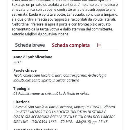
Saxia ad un privato ed adibita a cartiera. L’impianto planimetrico è
a navata unica con cappelle contratte ai lati e absidi opposte alle
estremità. L’aula è voltata a botte. La facciata, conclusa a timpano,
è a due ordini a fascia sovrapposti e raccordati da volute laterali.
Nell’ordine inferiore si apre il portale con frontespizio arcuato,
sormontato dalla targa votiva e dallo stemma del committente,
Antonio Migliori d’Acquaviva Picena.
Scheda breve
Scheda completa
Anno di pubblicazione
2015
Parole chiave
Tivoli; Chiesa San Nicola di Bari; Controriforma; Archeologia
industriale; Santo Spirito in Saxia; Cartiera
Tipologia
01 Pubblicazione su rivista::01a Articolo in rivista
Citazione
Chiesa di San Nicola di Bari / Formosa, Marta; DE GIUSTI, Gilberto.
- In: ATTI E MEMORIE DELLA SOCIETÀ TIBURTINA DI STORIA E
D'ARTE GIÀ ACCADEMIA DEGLI AGEVOLI E COLONIA DEGLI ARCADI
SIBILLINI. - ISSN 0394-1663. - STAMPA. - 88:(2015), pp. 27-45.