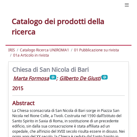
Catalogo dei prodotti della
ricerca
IRIS
Catalogo Ricerca UNIROMA1
01 Pubblicazione su rivista
01a Articolo in rivista
Chiesa di San Nicola di Bari
Marta Formosa
;
Gilberto De Giusti
2015
Abstract
La Chiesa sconsacrata di San Nicola di Bari sorge in Piazza San
Nicola nel Rione Colle, a Tivoli. Costruita nel 1590 dall’Istituto del
Santo Spirito in Saxia di Roma, in sostituzione di un precedente
edificio, sin dalla sua consacrazione è stata affiliata ad un
ospedale, che all’inizio del XVIII secolo risulta essere in disuso. Nei
primi anni del XX secolo, la Chiesa è ceduta dal Santo Spirito in