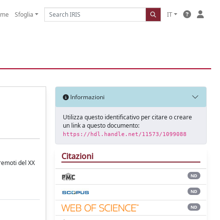
ome
Sfoglia
IT
Informazioni
Utilizza questo identificativo per citare o creare
un link a questo documento:
https://hdl.handle.net/11573/1099088
Citazioni
rremoti del XX
ND
ND
ND