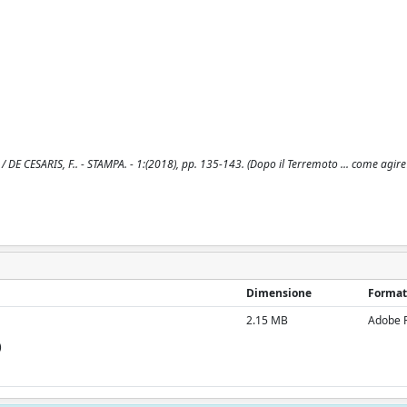
co / DE CESARIS, F.. - STAMPA. - 1:(2018), pp. 135-143. (Dopo il Terremoto ... come agi
Dimensione
Format
2.15 MB
Adobe 
)