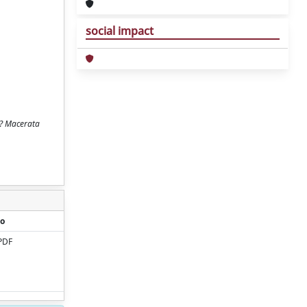
social impact
re? Macerata
o
PDF