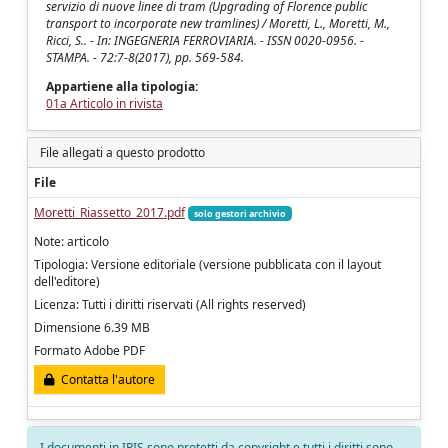
servizio di nuove linee di tram (Upgrading of Florence public
transport to incorporate new tramlines) / Moretti, L., Moretti, M.,
Ricci, S.. - In: INGEGNERIA FERROVIARIA. - ISSN 0020-0956. -
STAMPA. - 72:7-8(2017), pp. 569-584.
Appartiene alla tipologia:
01a Articolo in rivista
File allegati a questo prodotto
File
Moretti_Riassetto_2017.pdf
solo gestori archivio
Note: articolo
Tipologia: Versione editoriale (versione pubblicata con il layout
dell'editore)
Licenza: Tutti i diritti riservati (All rights reserved)
Dimensione 6.39 MB
Formato Adobe PDF
Contatta l'autore
I documenti in IRIS sono protetti da copyright e tutti i diritti sono