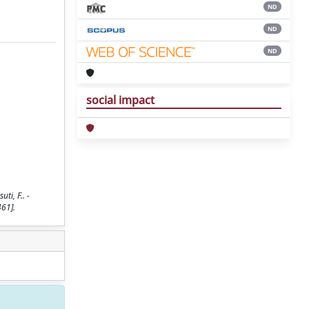
ND
ND
ND
social impact
ti, F.. -
61].