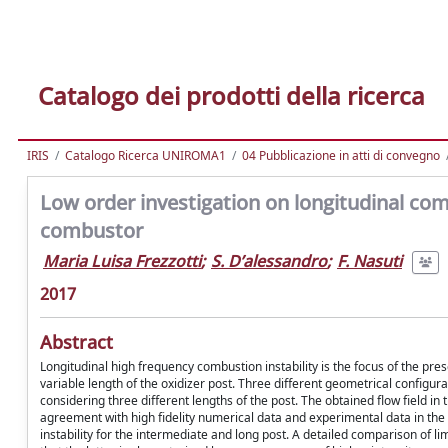
Catalogo dei prodotti della ricerca
IRIS
Catalogo Ricerca UNIROMA1
04 Pubblicazione in atti di convegno
Low order investigation on longitudinal com
combustor
Maria Luisa Frezzotti
;
S. D’alessandro
;
F. Nasuti
2017
Abstract
Longitudinal high frequency combustion instability is the focus of the pre
variable length of the oxidizer post. Three different geometrical conﬁg
considering three different lengths of the post. The obtained ﬂow ﬁeld in t
agreement with high ﬁdelity numerical data and experimental data in the l
instability for the intermediate and long post. A detailed comparison of li