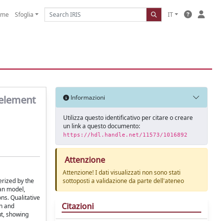
ome
Sfoglia
IT
 element
Informazioni
Utilizza questo identificativo per citare o creare
un link a questo documento:
https://hdl.handle.net/11573/1016892
Attenzione
Attenzione! I dati visualizzati non sono stati
erized by the
sottoposti a validazione da parte dell'ateneo
an model,
ons. Qualitative
Citazioni
on and
ut, showing