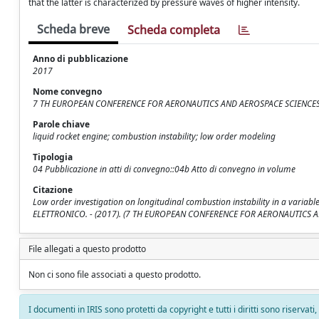
that the latter is characterized by pressure waves of higher intensity.
Scheda breve
Scheda completa
Anno di pubblicazione
2017
Nome convegno
7 TH EUROPEAN CONFERENCE FOR AERONAUTICS AND AEROSPACE SCIENCES
Parole chiave
liquid rocket engine; combustion instability; low order modeling
Tipologia
04 Pubblicazione in atti di convegno::04b Atto di convegno in volume
Citazione
Low order investigation on longitudinal combustion instability in a variable 
ELETTRONICO. - (2017). (7 TH EUROPEAN CONFERENCE FOR AERONAUTICS AN
File allegati a questo prodotto
Non ci sono file associati a questo prodotto.
I documenti in IRIS sono protetti da copyright e tutti i diritti sono riservati