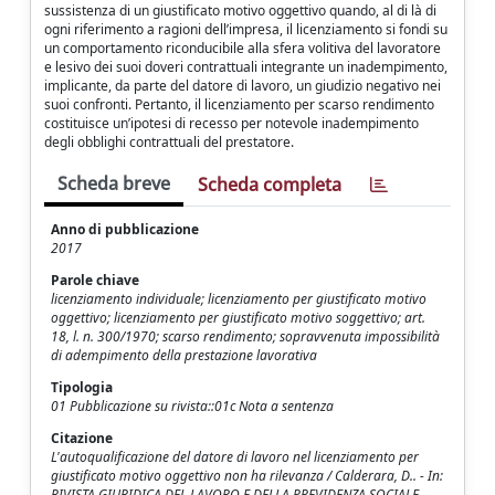
sussistenza di un giustificato motivo oggettivo quando, al di là di
ogni riferimento a ragioni dell’impresa, il licenziamento si fondi su
un comportamento riconducibile alla sfera volitiva del lavoratore
e lesivo dei suoi doveri contrattuali integrante un inadempimento,
implicante, da parte del datore di lavoro, un giudizio negativo nei
suoi confronti. Pertanto, il licenziamento per scarso rendimento
costituisce un’ipotesi di recesso per notevole inadempimento
degli obblighi contrattuali del prestatore.
Scheda breve
Scheda completa
Anno di pubblicazione
2017
Parole chiave
licenziamento individuale; licenziamento per giustificato motivo
oggettivo; licenziamento per giustificato motivo soggettivo; art.
18, l. n. 300/1970; scarso rendimento; sopravvenuta impossibilità
di adempimento della prestazione lavorativa
Tipologia
01 Pubblicazione su rivista::01c Nota a sentenza
Citazione
L'autoqualificazione del datore di lavoro nel licenziamento per
giustificato motivo oggettivo non ha rilevanza / Calderara, D.. - In:
RIVISTA GIURIDICA DEL LAVORO E DELLA PREVIDENZA SOCIALE. -