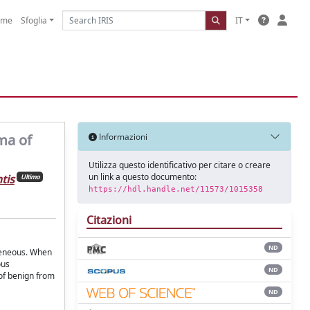
ome
Sfoglia
IT
ma of
Informazioni
Utilizza questo identificativo per citare o creare
un link a questo documento:
tis
Ultimo
https://hdl.handle.net/11573/1015358
Citazioni
ND
geneous. When
ous
ND
of benign from
ND