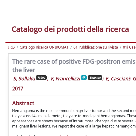
Catalogo dei prodotti della ricerca
IRIS
Catalogo Ricerca UNIROMA1
01 Pubblicazione su rivista
01i Cas
The rare case of positive FDG-positron em
the liver
S, Sollaku
;
V, Frantellizzi
;
E, Casciani
;
G
Primo
Secondo
2017
Abstract
Hemangioma is the most common benign liver tumor and the second mos
they exceed 4 cm in diameter, they are termed giant hemangiomas. The
appearances are shown because of intratumoral changes due to several de
malignant liver lesions. We report the case of a large hepatic hemangio