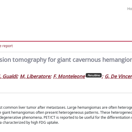
H
e report
ission tomography for giant cavernous hemangio
, Gualdi
;
M, Liberatore
;
F, Monteleone
;
G, De Vincen
Penultimo
t common liver tumor after metastases. Large hemangiomas are often hetero
se giant hemangiomas often present heterogeneous patterns. These heterogene
generative phenomena. PET/CT is reported to be useful for the differentiation 
ma characterized by high FDG uptake.