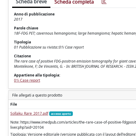
Scheda breve
Scheda completa
Anno di pubblicazione
2017
Parole chiave
18F-FDG PET; cavernous hemangioma; large hemangioma; hepatic hema
Tipologia
01 Pubblicazione su rivista::01i Case report
Citazione
The rare case of positive FDG-positron emission tomography for giant caverno
Monteleone, F; De Vincentis, G. - In: BRITISH JOURNAL OF RESEARCH. - ISS
Appartiene alla tipologia:
01i Case report
File allegati a questo prodotto
File
Sollaku_Rare_2017.pdf
accesso aperto
Note: https://www.imedpub.com/articles/the-rare-case-of-positive-fdgpo
liver.php?aid=20104
Tipologia: Versione editoriale (versione pubblicata con il layout dell'editore