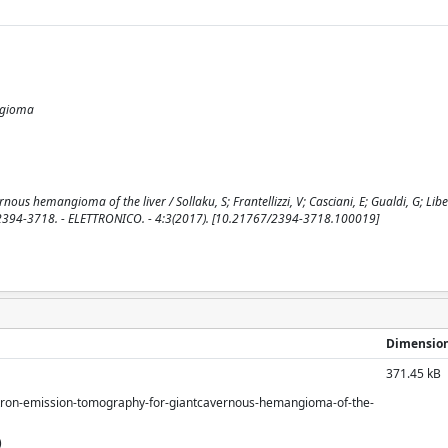
ngioma
us hemangioma of the liver / Sollaku, S; Frantellizzi, V; Casciani, E; Gualdi, G; Lib
N 2394-3718. - ELETTRONICO. - 4:3(2017). [10.21767/2394-3718.100019]
Dimensio
371.45 kB
sitron-emission-tomography-for-giantcavernous-hemangioma-of-the-
)