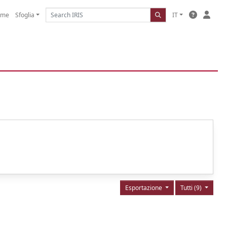
ome
Sfoglia
IT
Esportazione
Tutti (9)