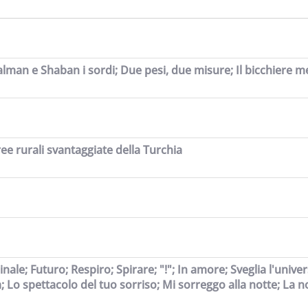
 Salman e Shaban i sordi; Due pesi, due misure; Il bicchiere 
ree rurali svantaggiate della Turchia
ale; Futuro; Respiro; Spirare; "!"; In amore; Sveglia l'univer
a; Lo spettacolo del tuo sorriso; Mi sorreggo alla notte; La n