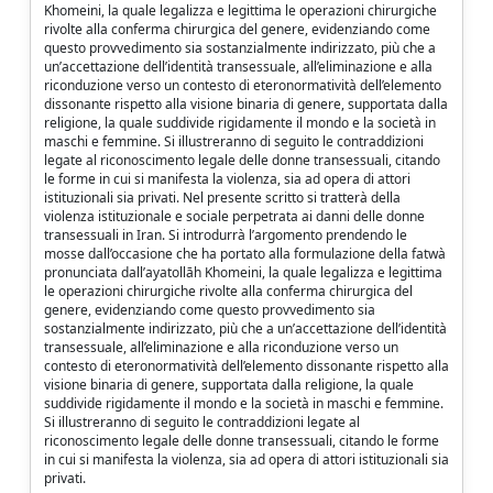
Khomeini, la quale legalizza e legittima le operazioni chirurgiche
rivolte alla conferma chirurgica del genere, evidenziando come
questo provvedimento sia sostanzialmente indirizzato, più che a
un’accettazione dell’identità transessuale, all’eliminazione e alla
riconduzione verso un contesto di eteronormatività dell’elemento
dissonante rispetto alla visione binaria di genere, supportata dalla
religione, la quale suddivide rigidamente il mondo e la società in
maschi e femmine. Si illustreranno di seguito le contraddizioni
legate al riconoscimento legale delle donne transessuali, citando
le forme in cui si manifesta la violenza, sia ad opera di attori
istituzionali sia privati. Nel presente scritto si tratterà della
violenza istituzionale e sociale perpetrata ai danni delle donne
transessuali in Iran. Si introdurrà l’argomento prendendo le
mosse dall’occasione che ha portato alla formulazione della fatwà
pronunciata dall’ayatollāh Khomeini, la quale legalizza e legittima
le operazioni chirurgiche rivolte alla conferma chirurgica del
genere, evidenziando come questo provvedimento sia
sostanzialmente indirizzato, più che a un’accettazione dell’identità
transessuale, all’eliminazione e alla riconduzione verso un
contesto di eteronormatività dell’elemento dissonante rispetto alla
visione binaria di genere, supportata dalla religione, la quale
suddivide rigidamente il mondo e la società in maschi e femmine.
Si illustreranno di seguito le contraddizioni legate al
riconoscimento legale delle donne transessuali, citando le forme
in cui si manifesta la violenza, sia ad opera di attori istituzionali sia
privati.