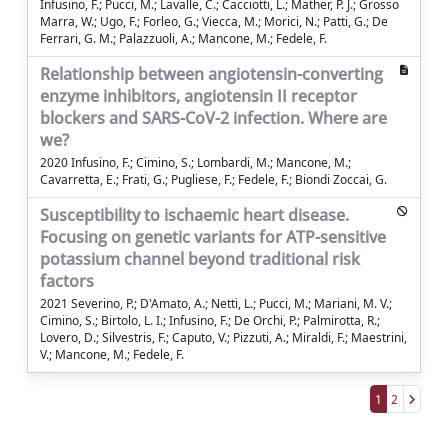
Infusino, F.; Pucci, M.; Lavalle, C.; Cacciotti, L.; Mather, P. J.; Grosso
Marra, W.; Ugo, F.; Forleo, G.; Viecca, M.; Morici, N.; Patti, G.; De
Ferrari, G. M.; Palazzuoli, A.; Mancone, M.; Fedele, F.
Relationship between angiotensin-converting
enzyme inhibitors, angiotensin II receptor
blockers and SARS-CoV-2 infection. Where are
we?
2020 Infusino, F.; Cimino, S.; Lombardi, M.; Mancone, M.;
Cavarretta, E.; Frati, G.; Pugliese, F.; Fedele, F.; Biondi Zoccai, G.
Susceptibility to ischaemic heart disease.
Focusing on genetic variants for ATP-sensitive
potassium channel beyond traditional risk
factors
2021 Severino, P.; D'Amato, A.; Netti, L.; Pucci, M.; Mariani, M. V.;
Cimino, S.; Birtolo, L. I.; Infusino, F.; De Orchi, P.; Palmirotta, R.;
Lovero, D.; Silvestris, F.; Caputo, V.; Pizzuti, A.; Miraldi, F.; Maestrini,
V.; Mancone, M.; Fedele, F.
1
2