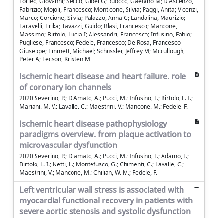
Forleo, Giovanni; Secco, Gioel G; Ruocco, Gaetano M; D'Ascenzo,
Fabrizio; Mojoli, Francesco; Monticone, Silvia; Paggi, Anita; Vicenzi,
Marco; Corcione, Silvia; Palazzo, Anna G; Landolina, Maurizio;
Taravelli, Erika; Tavazzi, Guido; Blasi, Francesco; Mancone,
Massimo; Birtolo, Lucia I; Alessandri, Francesco; Infusino, Fabio;
Pugliese, Francesco; Fedele, Francesco; De Rosa, Francesco
Giuseppe; Emmett, Michael; Schussler, Jeffrey M; Mccullough,
Peter A; Tecson, Kristen M
Ischemic heart disease and heart failure. role
of coronary ion channels
2020 Severino, P.; D'Amato, A.; Pucci, M.; Infusino, F.; Birtolo, L. I.;
Mariani, M. V.; Lavalle, C.; Maestrini, V.; Mancone, M.; Fedele, F.
Ischemic heart disease pathophysiology
paradigms overview. from plaque activation to
microvascular dysfunction
2020 Severino, P.; D'amato, A.; Pucci, M.; Infusino, F.; Adamo, F.;
Birtolo, L. I.; Netti, L.; Montefusco, G.; Chimenti, C.; Lavalle, C.;
Maestrini, V.; Mancone, M.; Chilian, W. M.; Fedele, F.
Left ventricular wall stress is associated with
myocardial functional recovery in patients with
severe aortic stenosis and systolic dysfunction