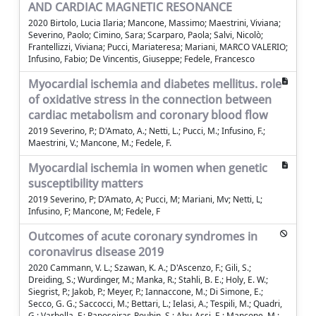
AND CARDIAC MAGNETIC RESONANCE
2020 Birtolo, Lucia Ilaria; Mancone, Massimo; Maestrini, Viviana;
Severino, Paolo; Cimino, Sara; Scarparo, Paola; Salvi, Nicolò;
Frantellizzi, Viviana; Pucci, Mariateresa; Mariani, MARCO VALERIO;
Infusino, Fabio; De Vincentis, Giuseppe; Fedele, Francesco
Myocardial ischemia and diabetes mellitus. role
of oxidative stress in the connection between
cardiac metabolism and coronary blood flow
2019 Severino, P.; D'Amato, A.; Netti, L.; Pucci, M.; Infusino, F.;
Maestrini, V.; Mancone, M.; Fedele, F.
Myocardial ischemia in women when genetic
susceptibility matters
2019 Severino, P; D’Amato, A; Pucci, M; Mariani, Mv; Netti, L;
Infusino, F; Mancone, M; Fedele, F
Outcomes of acute coronary syndromes in
coronavirus disease 2019
2020 Cammann, V. L.; Szawan, K. A.; D'Ascenzo, F.; Gili, S.;
Dreiding, S.; Wurdinger, M.; Manka, R.; Stahli, B. E.; Holy, E. W.;
Siegrist, P.; Jakob, P.; Meyer, P.; Iannaccone, M.; Di Simone, E.;
Secco, G. G.; Saccocci, M.; Bettari, L.; Ielasi, A.; Tespili, M.; Quadri,
G.; Varbella, F.; Raposeiras-Roubin, S.; Abu-Assi, E.; Mancone, M.;