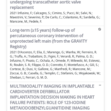
undergoing transcatheter aortic valve
replacement
2021 Infusino, F.; Calcagno, S.; Cimino, S.; Pucci, M.; Salvi, N.;
Maestrini, V.; Severino, P.; De Carlo, C.; Colantonio, R.; Sardella, G.;
Mancone, M.; Fedele, F.
Long-term (≥15 years) follow-up of
percutaneous coronary intervention of
unprotected left main (from the GRAVITY
Registry)
2021 D'Ascenzo, F.; Elia, E.; Marengo, G.; Wanha, W.; Ferreiro, R.
G.; Truffa, A.; Trabattoni, D.; Figini, F.; Verardi, R.; Palma, G. D.;
Infusino, F.; Pivato, C.; Ochala, A.; Omede, P.; Milewski, M.; Estevez,
R.; Roubin, S. R.; Filippo, O. D.; Conrotto, F.; Montefusco, A.; Gili, S.;
Cortese, B.; Dusi, V.; Gallone, G.; Manfredi, R.; Mancone, M.;
Zoccai, G. B.; Casella, G.; Templin, C.; Stefanini, G.; Wojakowski, W.;
Sheiban, I.; Ferrari, G. M. D.
MULTIMODALITY IMAGING IN IMPLANTABLE
CARDIOVERTER DEFIBRILLATOR
IMPLANTATION DECISION MAKING IN HEART
FAILURE PATIENTS: ROLE OF 123-IODINE
METAIODOBENZYLGUANITIDINE IMAGING