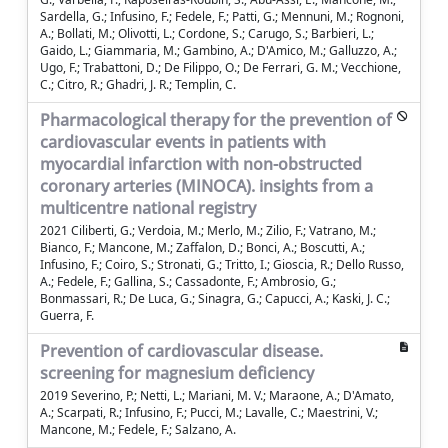
Sardella, G.; Infusino, F.; Fedele, F.; Patti, G.; Mennuni, M.; Rognoni,
A.; Bollati, M.; Olivotti, L.; Cordone, S.; Carugo, S.; Barbieri, L.;
Gaido, L.; Giammaria, M.; Gambino, A.; D'Amico, M.; Galluzzo, A.;
Ugo, F.; Trabattoni, D.; De Filippo, O.; De Ferrari, G. M.; Vecchione,
C.; Citro, R.; Ghadri, J. R.; Templin, C.
Pharmacological therapy for the prevention of
cardiovascular events in patients with
myocardial infarction with non-obstructed
coronary arteries (MINOCA). insights from a
multicentre national registry
2021 Ciliberti, G.; Verdoia, M.; Merlo, M.; Zilio, F.; Vatrano, M.;
Bianco, F.; Mancone, M.; Zaffalon, D.; Bonci, A.; Boscutti, A.;
Infusino, F.; Coiro, S.; Stronati, G.; Tritto, I.; Gioscia, R.; Dello Russo,
A.; Fedele, F.; Gallina, S.; Cassadonte, F.; Ambrosio, G.;
Bonmassari, R.; De Luca, G.; Sinagra, G.; Capucci, A.; Kaski, J. C.;
Guerra, F.
Prevention of cardiovascular disease.
screening for magnesium deficiency
2019 Severino, P.; Netti, L.; Mariani, M. V.; Maraone, A.; D'Amato,
A.; Scarpati, R.; Infusino, F.; Pucci, M.; Lavalle, C.; Maestrini, V.;
Mancone, M.; Fedele, F.; Salzano, A.