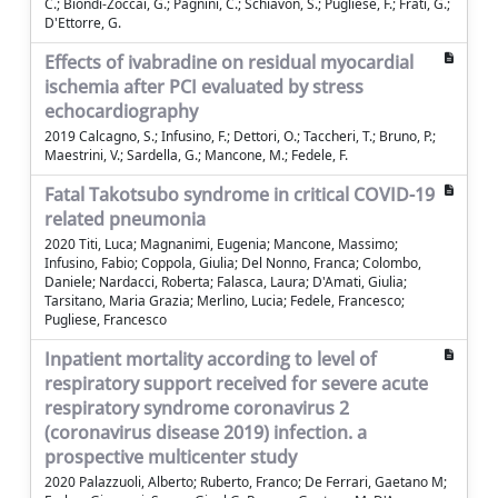
C.; Biondi-Zoccai, G.; Pagnini, C.; Schiavon, S.; Pugliese, F.; Frati, G.;
D'Ettorre, G.
Effects of ivabradine on residual myocardial
ischemia after PCI evaluated by stress
echocardiography
2019 Calcagno, S.; Infusino, F.; Dettori, O.; Taccheri, T.; Bruno, P.;
Maestrini, V.; Sardella, G.; Mancone, M.; Fedele, F.
Fatal Takotsubo syndrome in critical COVID-19
related pneumonia
2020 Titi, Luca; Magnanimi, Eugenia; Mancone, Massimo;
Infusino, Fabio; Coppola, Giulia; Del Nonno, Franca; Colombo,
Daniele; Nardacci, Roberta; Falasca, Laura; D'Amati, Giulia;
Tarsitano, Maria Grazia; Merlino, Lucia; Fedele, Francesco;
Pugliese, Francesco
Inpatient mortality according to level of
respiratory support received for severe acute
respiratory syndrome coronavirus 2
(coronavirus disease 2019) infection. a
prospective multicenter study
2020 Palazzuoli, Alberto; Ruberto, Franco; De Ferrari, Gaetano M;