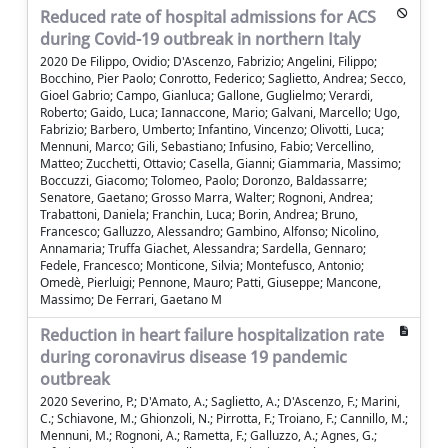
Reduced rate of hospital admissions for ACS
during Covid-19 outbreak in northern Italy
2020 De Filippo, Ovidio; D'Ascenzo, Fabrizio; Angelini, Filippo;
Bocchino, Pier Paolo; Conrotto, Federico; Saglietto, Andrea; Secco,
Gioel Gabrio; Campo, Gianluca; Gallone, Guglielmo; Verardi,
Roberto; Gaido, Luca; Iannaccone, Mario; Galvani, Marcello; Ugo,
Fabrizio; Barbero, Umberto; Infantino, Vincenzo; Olivotti, Luca;
Mennuni, Marco; Gili, Sebastiano; Infusino, Fabio; Vercellino,
Matteo; Zucchetti, Ottavio; Casella, Gianni; Giammaria, Massimo;
Boccuzzi, Giacomo; Tolomeo, Paolo; Doronzo, Baldassarre;
Senatore, Gaetano; Grosso Marra, Walter; Rognoni, Andrea;
Trabattoni, Daniela; Franchin, Luca; Borin, Andrea; Bruno,
Francesco; Galluzzo, Alessandro; Gambino, Alfonso; Nicolino,
Annamaria; Truffa Giachet, Alessandra; Sardella, Gennaro;
Fedele, Francesco; Monticone, Silvia; Montefusco, Antonio;
Omedè, Pierluigi; Pennone, Mauro; Patti, Giuseppe; Mancone,
Massimo; De Ferrari, Gaetano M
Reduction in heart failure hospitalization rate
during coronavirus disease 19 pandemic
outbreak
2020 Severino, P.; D'Amato, A.; Saglietto, A.; D'Ascenzo, F.; Marini,
C.; Schiavone, M.; Ghionzoli, N.; Pirrotta, F.; Troiano, F.; Cannillo, M.;
Mennuni, M.; Rognoni, A.; Rametta, F.; Galluzzo, A.; Agnes, G.;