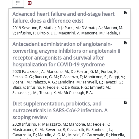
Advanced heart failure and end-stage heart
failure. does a difference exist
2019 Severino, P.; Mather, P. J.; Pucci, M.; D'Amato, A.; Mariani, M.
V.; Infusino, F.; Birtolo, L. I.; Maestrini, V.; Mancone, M.; Fedele, F.
Antecedent administration of angiotensin-
converting enzyme inhibitors or angiotensin ii
receptor antagonists and survival after
hospitalization for COVID-19 syndrome
2020 Palazzuoli, A.; Mancone, M.; De Ferrari, G. M.; Forleo, G.;
Secco, G. G.; Ruocco, G. M.; D'Ascenzo, F.; Monticone, S.; Paggi, A.;
Vicenzi, M.; Palazzo, A. G.; Landolina, M.; Taravelli, E.; Tavazzi, G.;
Blasi, F.; Infusino, F.; Fedele, F.; De Rosa, F. G.; Emmett, M.;
Schussler, J. M.; Tecson, K. M.; McCullough, P. A.
Diet supplementation, probiotics, and
nutraceuticals in SARS-CoV-2 infection. A
scoping review
2020 Infusino, F.; Marazzato, M.; Mancone, M.; Fedele, F.;
Mastroianni, C. M.; Severino, P.; Ceccarelli, G.; Santinelli, L.;
Cavarretta, E.; Marullo, A. G. M.; Miraldi, F.; Carnevale, R.; Nocella,