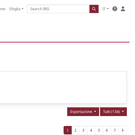
ome
Sfoglia
IT
Esportazione
Tutti (134)
1
2
3
4
5
6
7