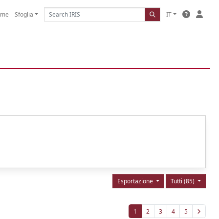
ome
Sfoglia
IT
Esportazione
Tutti (85)
1
2
3
4
5