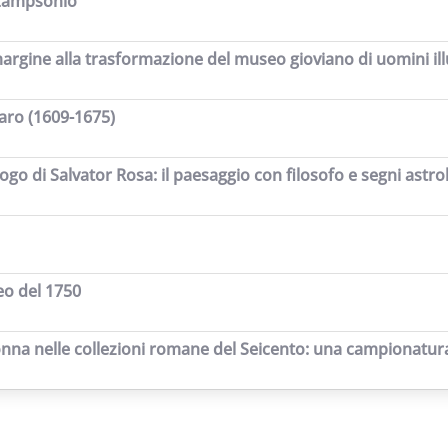
o Lampsonio
in margine alla trasformazione del museo gioviano di uomini i
aro (1609-1675)
alogo di Salvator Rosa: il paesaggio con filosofo e segni astr
leo del 1750
nna nelle collezioni romane del Seicento: una campionatur