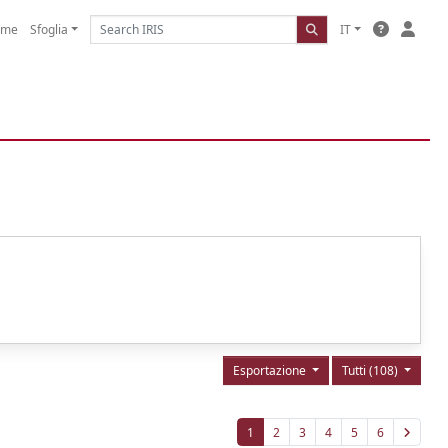
ome
Sfoglia
IT
Esportazione
Tutti (108)
1
2
3
4
5
6