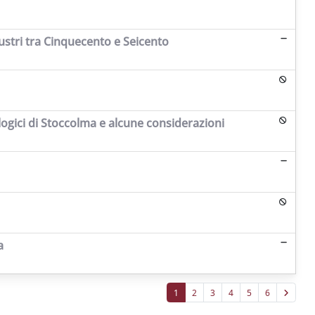
llustri tra Cinquecento e Seicento
ologici di Stoccolma e alcune considerazioni
a
1
2
3
4
5
6