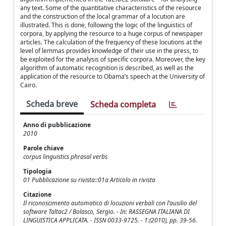
any text. Some of the quantitative characteristics of the resource
and the construction of the local grammar of a locution are
illustrated. This is done, following the logic of the linguistics of
corpora, by applying the resource to a huge corpus of newspaper
articles. The calculation of the frequency of these locutions at the
level of lemmas provides knowledge of their use in the press, to
be exploited for the analysis of specific corpora. Moreover, the key
algorithm of automatic recognition is described, as well as the
application of the resource to Obama’s speech at the University of
Cairo.
Scheda breve
Scheda completa
Anno di pubblicazione
2010
Parole chiave
corpus linguistics phrasal verbs
Tipologia
01 Pubblicazione su rivista::01a Articolo in rivista
Citazione
Il riconoscimento automatico di locuzioni verbali con l’ausilio del
software Taltac2 / Bolasco, Sergio. - In: RASSEGNA ITALIANA DI
LINGUISTICA APPLICATA. - ISSN 0033-9725. - 1:(2010), pp. 39-56.