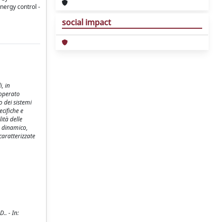
nergy control -
social impact
, in
 operato
o dei sistemi
ecifiche e
ità delle
o dinamico,
caratterizzate
.. - In: