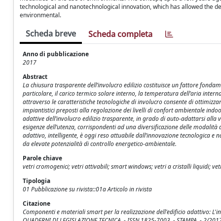
technological and nanotechnological innovation, which has allowed the def
environmental.
Scheda breve
Scheda completa
Anno di pubblicazione
2017
Abstract
La chiusura trasparente dell’involucro edilizio costituisce un fattore fonda
particolare, il carico termico solare interno, la temperatura dell’aria intern
attraverso le caratteristiche tecnologiche di involucro consente di ottimizzar
impiantistici preposti alla regolazione dei livelli di confort ambientale ind
adattive dell’involucro edilizio trasparente, in grado di auto-adattarsi alla v
esigenze dell’utenza, corrispondenti ad una diversificazione delle modalità d
adattivo, intelligente, è oggi reso attuabile dall’innovazione tecnologica e 
da elevate potenzialità di controllo energetico-ambientale.
Parole chiave
vetri cromogenici; vetri attivabili; smart windows; vetri a cristalli liquidi; vet
Tipologia
01 Pubblicazione su rivista::01a Articolo in rivista
Citazione
Componenti e materiali smart per la realizzazione dell'edificio adattivo: L'in
QUADERNI DI LEGISLAZIONE TECNICA. - ISSN 1825-7003. - STAMPA. - 2/2017: