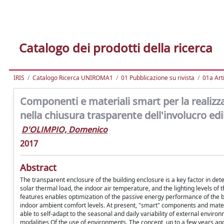
Catalogo dei prodotti della ricerca
IRIS
Catalogo Ricerca UNIROMA1
01 Pubblicazione su rivista
01a Arti
Componenti e materiali smart per la realizza
nella chiusura trasparente dell'involucro edil
D'OLIMPIO, Domenico
2017
Abstract
The transparent enclosure of the building enclosure is a key factor in det
solar thermal load, the indoor air temperature, and the lighting levels o
features enables optimization of the passive energy performance of the b
indoor ambient comfort levels. At present, "smart" components and materi
able to self-adapt to the seasonal and daily variability of external environ
modalities Of the use of environments. The concept, up to a few years ag