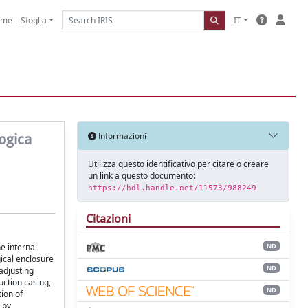
ome
Sfoglia
IT
logica
Informazioni
Utilizza questo identificativo per citare o creare
un link a questo documento:
https://hdl.handle.net/11573/988249
Citazioni
e internal
ND
gical enclosure
ND
adjusting
uction casing,
ND
tion of
 by