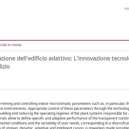
H
colo in rivista
zione dell'edificio adattivo: L'innovazione tecno
izio
ermining and controlling indoor microclimatic parameters such as, in particular, th
f the environments. Appropriate control of these parameters through the technolo
uilding and reducing the operating regimes of the plant systems responsible for 
als allow to define specific and adaptive performance of the transparent constr
mental conditions and the variability of user needs, corresponding to a diversifica
o of utopian, dynamic, adaptive and intelligent casing, is nowadays made possible