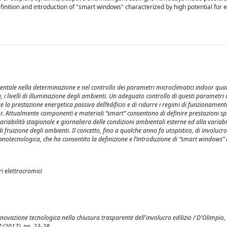
inition and introduction of "smart windows" characterized by high potential for e
mentale nella determinazione e nel controllo dei parametri microclimatici indoor quali
a, i livelli di illuminazione degli ambienti. Un adeguato controllo di questi parametri
e la prestazione energetica passiva dell’edificio e di ridurre i regimi di funzionament
oor. Attualmente componenti e materiali “smart” consentono di definire prestazioni sp
ariabilità stagionale e giornaliera delle condizioni ambientali esterne ed alla variabil
i fruizione degli ambienti. Il concetto, fino a qualche anno fa utopistico, di involucr
nanotecnologica, che ha consentito la definizione e l’introduzione di “smart windows” 
ri elettrocromici
novazione tecnologica nella chiusura trasparente dell'involucro edilizio / D'Olimpio, D
(2017), pp. 23-28.