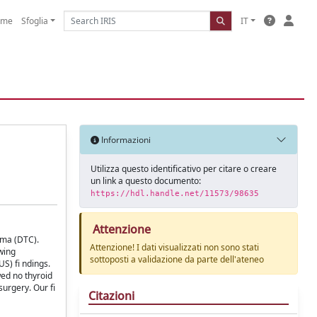
ome
Sfoglia
IT
Informazioni
Utilizza questo identificativo per citare o creare
un link a questo documento:
https://hdl.handle.net/11573/98635
Attenzione
oma (DTC).
Attenzione! I dati visualizzati non sono stati
wing
sottoposti a validazione da parte dell'ateneo
S) fi ndings.
wed no thyroid
urgery. Our fi
Citazioni