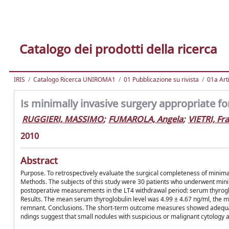
Catalogo dei prodotti della ricerca
IRIS
Catalogo Ricerca UNIROMA1
01 Pubblicazione su rivista
01a Arti
Is minimally invasive surgery appropriate fo
RUGGIERI, MASSIMO
;
FUMAROLA, Angela
;
VIETRI, Fr
2010
Abstract
Purpose. To retrospectively evaluate the surgical completeness of minimal
Methods. The subjects of this study were 30 patients who underwent minim
postoperative measurements in the LT4 withdrawal period: serum thyroglobu
Results. The mean serum thyroglobulin level was 4.99 ± 4.67 ng/ml, the 
remnant. Conclusions. The short-term outcome measures showed adequate r
ndings suggest that small nodules with suspicious or malignant cytology a