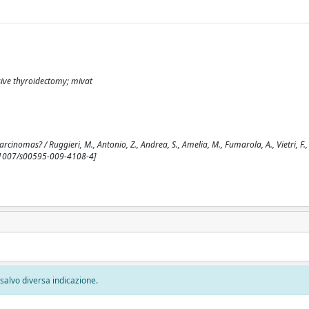
sive thyroidectomy; mivat
rcinomas? / Ruggieri, M., Antonio, Z., Andrea, S., Amelia, M., Fumarola, A., Vietri, F.
0.1007/s00595-009-4108-4]
, salvo diversa indicazione.