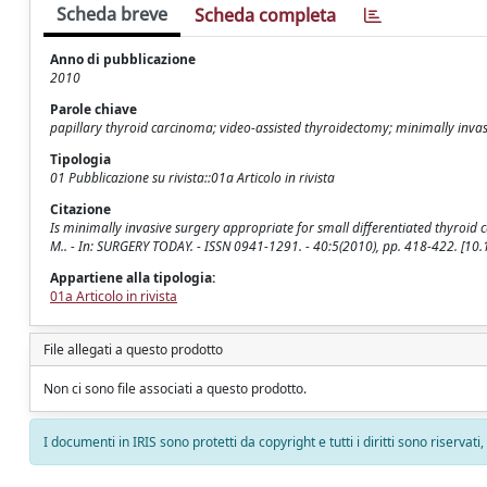
Scheda breve
Scheda completa
Anno di pubblicazione
2010
Parole chiave
papillary thyroid carcinoma; video-assisted thyroidectomy; minimally inva
Tipologia
01 Pubblicazione su rivista::01a Articolo in rivista
Citazione
Is minimally invasive surgery appropriate for small differentiated thyroid ca
M.. - In: SURGERY TODAY. - ISSN 0941-1291. - 40:5(2010), pp. 418-422. [1
Appartiene alla tipologia:
01a Articolo in rivista
File allegati a questo prodotto
Non ci sono file associati a questo prodotto.
I documenti in IRIS sono protetti da copyright e tutti i diritti sono riservati