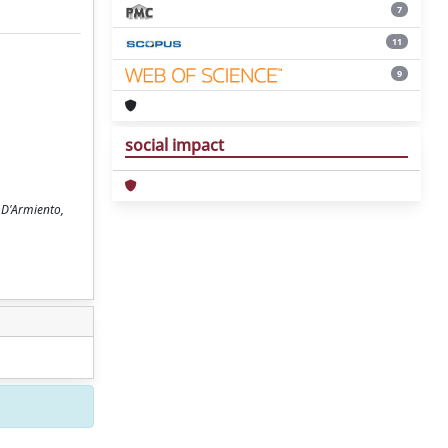
7
11
9
social impact
, D'Armiento,