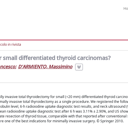
H
colo in rivista
r small differentiated thyroid carcinomas?
ancesco
;
D'ARMIENTO, Massimino
ly invasive total thyroidectomy for small (<20 mm) differentiated thyroid carcin
ally invasive total thyroidectomy as a single procedure. We registered the follo
lin level, 6-h radioiodine uptake diagnostic test results, and neck ultrasound (U
mean radioiodine uptake diagnostic test after 6 h was 3.11% ± 2.90%, and US sho
esection of thyroid tissue, comparable with that reported after conventional s
re one of the best indications for minimally invasive surgery. © Springer 2010.