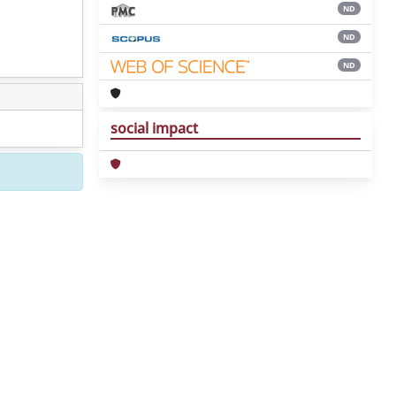
ND
ND
ND
social impact