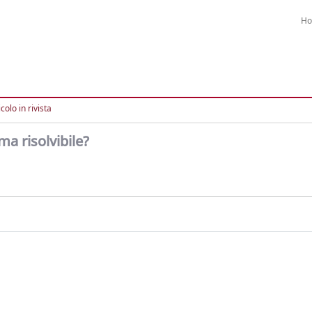
H
colo in rivista
a risolvibile?