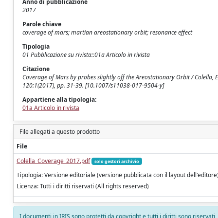
Anno di pubblicazione
2017
Parole chiave
coverage of mars; martian areostationary orbit; resonance effect
Tipologia
01 Pubblicazione su rivista::01a Articolo in rivista
Citazione
Coverage of Mars by probes slightly off the Areostationary Orbit / Colella, 
120:1(2017), pp. 31-39. [10.1007/s11038-017-9504-y]
Appartiene alla tipologia:
01a Articolo in rivista
File allegati a questo prodotto
File
Colella_Coverage_2017.pdf
solo gestori archivio
Tipologia: Versione editoriale (versione pubblicata con il layout dell'editore
Licenza: Tutti i diritti riservati (All rights reserved)
I documenti in IRIS sono protetti da copyright e tutti i diritti sono riservati