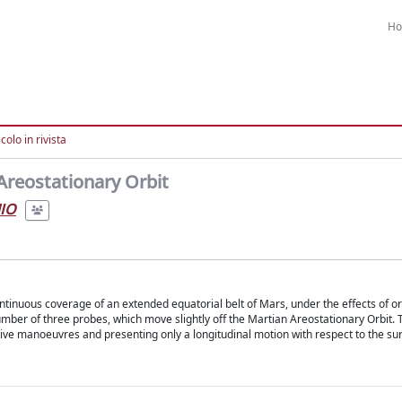
H
colo in rivista
 Areostationary Orbit
IO
ontinuous coverage of an extended equatorial belt of Mars, under the effects of or
ber of three probes, which move slightly off the Martian Areostationary Orbit.
tive manoeuvres and presenting only a longitudinal motion with respect to the su