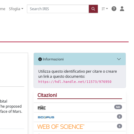
ome
Sfoglia
IT
Informazioni
Utilizza questo identificativo per citare o creare
un link a questo documento:
https://hdl.handle.net/11573/976950
Citazioni
bital
 The proposed
ND
rface of Mars.
5
5