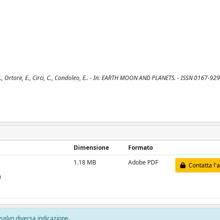
E., Ortore, E., Circi, C., Condoleo, E.. - In: EARTH MOON AND PLANETS. - ISSN 0167-929
Dimensione
Formato
1.18 MB
Adobe PDF
Contatta l'
)
, salvo diversa indicazione.