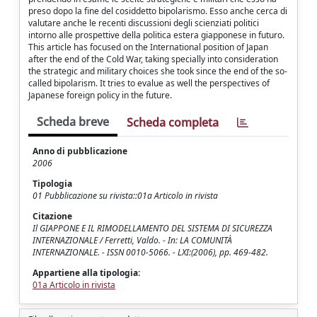
preso dopo la fine del cosiddetto bipolarismo. Esso anche cerca di
valutare anche le recenti discussioni degli scienziati politici
intorno alle prospettive della politica estera giapponese in futuro.
This article has focused on the International position of Japan
after the end of the Cold War, taking specially into consideration
the strategic and military choices she took since the end of the so-
called bipolarism. It tries to evalue as well the perspectives of
Japanese foreign policy in the future.
Scheda breve
Scheda completa
Anno di pubblicazione
2006
Tipologia
01 Pubblicazione su rivista::01a Articolo in rivista
Citazione
Il GIAPPONE E IL RIMODELLAMENTO DEL SISTEMA DI SICUREZZA
INTERNAZIONALE / Ferretti, Valdo. - In: LA COMUNITÀ
INTERNAZIONALE. - ISSN 0010-5066. - LXI:(2006), pp. 469-482.
Appartiene alla tipologia:
01a Articolo in rivista