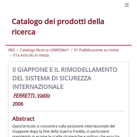
Catalogo dei prodotti della
ricerca
IRIS
Catalogo Ricerca UNIROMA1
01 Pubblicazione su rivista
01a Articolo in rivista
Il GIAPPONE E IL RIMODELLAMENTO
DEL SISTEMA DI SICUREZZA
INTERNAZIONALE
FERRETTI, Valdo
2006
Abstract
Quest’articolo si concentra sulla posizione internazionale del
Giappone dopo la fine della Guerra Fredda, in particolare
prendendo in esame le scelte strategiche e militari che esso ha