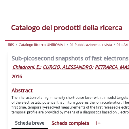
Catalogo dei prodotti della ricerca
IRIS
Catalogo Ricerca UNIROMA1
01 Pubblicazione su rivista
01a Arti
Sub-picosecond snapshots of fast electrons 
Chiadroni, E.
;
CURCIO, ALESSANDRO
;
PETRARCA, MA
2016
Abstract
The interaction of a high-intensity short-pulse laser with thin solid target
of the electrostatic potential that in turn governs the ion acceleration. 
first time, temporally-resolved measurements of the first released electro
temporal profile are provided by means of a diagnostics based on Electro
Scheda breve
Scheda completa