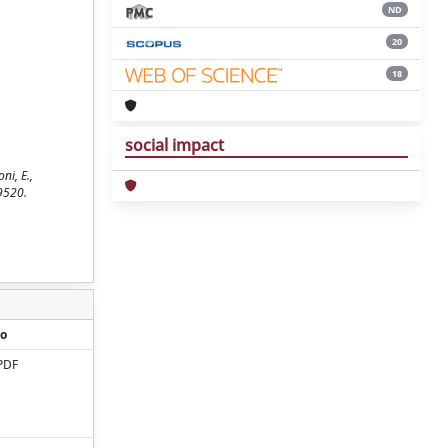
ND
20
18
social impact
ni, E.,
29520.
o
PDF