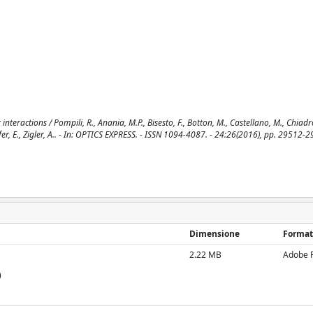
teractions / Pompili, R., Anania, M.P., Bisesto, F., Botton, M., Castellano, M., Chiadro
hleifer, E., Zigler, A.. - In: OPTICS EXPRESS. - ISSN 1094-4087. - 24:26(2016), pp. 29512-
Dimensione
Format
2.22 MB
Adobe 
)