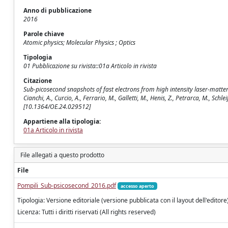
Anno di pubblicazione
2016
Parole chiave
Atomic physics; Molecular Physics ; Optics
Tipologia
01 Pubblicazione su rivista::01a Articolo in rivista
Citazione
Sub-picosecond snapshots of fast electrons from high intensity laser-matter in
Cianchi, A., Curcio, A., Ferrario, M., Galletti, M., Henis, Z., Petrarca, M., Sc
[10.1364/OE.24.029512]
Appartiene alla tipologia:
01a Articolo in rivista
File allegati a questo prodotto
File
Pompili_Sub-psicosecond_2016.pdf
accesso aperto
Tipologia: Versione editoriale (versione pubblicata con il layout dell'editore
Licenza: Tutti i diritti riservati (All rights reserved)