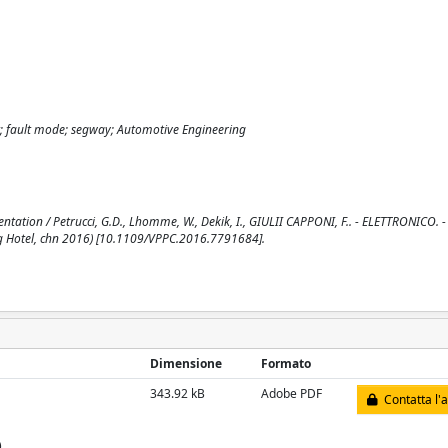
t; fault mode; segway; Automotive Engineering
tion / Petrucci, G.D., Lhomme, W., Dekik, I., GIULII CAPPONI, F.. - ELETTRONICO. - 
ng Hotel, chn 2016) [10.1109/VPPC.2016.7791684].
Dimensione
Formato
343.92 kB
Adobe PDF
Contatta l'
)