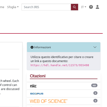
ome
Sfoglia
IT
Informazioni
Utilizza questo identificativo per citare o creare
un link a questo documento:
https://hdl.handle.net/11573/955498
Citazioni
ch wheel. Each
f control can
ND
s are discussed
.
0
0