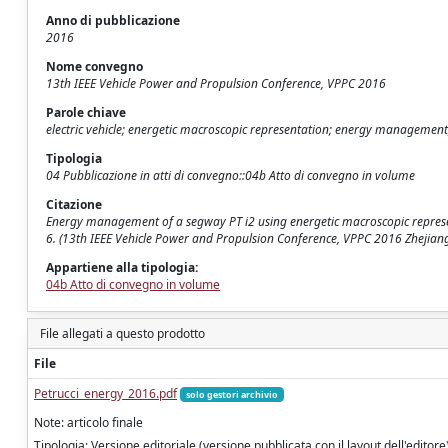
Anno di pubblicazione
2016
Nome convegno
13th IEEE Vehicle Power and Propulsion Conference, VPPC 2016
Parole chiave
electric vehicle; energetic macroscopic representation; energy managemen
Tipologia
04 Pubblicazione in atti di convegno::04b Atto di convegno in volume
Citazione
Energy management of a segway PT i2 using energetic macroscopic representa
6. (13th IEEE Vehicle Power and Propulsion Conference, VPPC 2016 Zhejia
Appartiene alla tipologia:
04b Atto di convegno in volume
File allegati a questo prodotto
File
Petrucci_energy_2016.pdf
solo gestori archivio
Note: articolo finale
Tipologia: Versione editoriale (versione pubblicata con il layout dell'editore