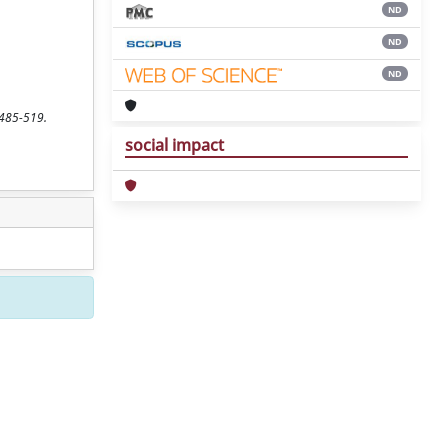
ND
ND
ND
 485-519.
social impact