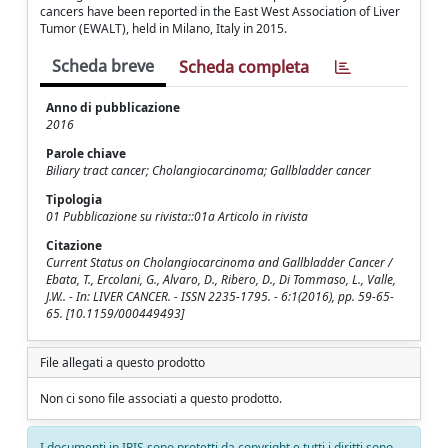
cancers have been reported in the East West Association of Liver
Tumor (EWALT), held in Milano, Italy in 2015.
Scheda breve
Scheda completa
Anno di pubblicazione
2016
Parole chiave
Biliary tract cancer; Cholangiocarcinoma; Gallbladder cancer
Tipologia
01 Pubblicazione su rivista::01a Articolo in rivista
Citazione
Current Status on Cholangiocarcinoma and Gallbladder Cancer /
Ebata, T., Ercolani, G., Alvaro, D., Ribero, D., Di Tommaso, L., Valle,
J.W.. - In: LIVER CANCER. - ISSN 2235-1795. - 6:1(2016), pp. 59-65-
65. [10.1159/000449493]
File allegati a questo prodotto
Non ci sono file associati a questo prodotto.
I documenti in IRIS sono protetti da copyright e tutti i diritti sono