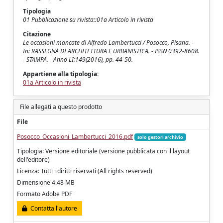
Tipologia
01 Pubblicazione su rivista::01a Articolo in rivista
Citazione
Le occasioni mancate di Alfredo Lambertucci / Posocco, Pisana. -
In: RASSEGNA DI ARCHITETTURA E URBANISTICA. - ISSN 0392-8608.
- STAMPA. - Anno LI:149(2016), pp. 44-50.
Appartiene alla tipologia:
01a Articolo in rivista
File allegati a questo prodotto
File
Posocco_Occasioni_Lambertucci_2016.pdf
solo gestori archivio
Tipologia: Versione editoriale (versione pubblicata con il layout
dell'editore)
Licenza: Tutti i diritti riservati (All rights reserved)
Dimensione 4.48 MB
Formato Adobe PDF
Contatta l'autore