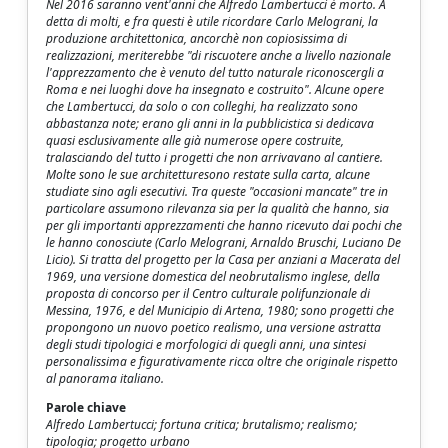
Nel 2016 saranno vent'anni che Alfredo Lambertucci è morto. A
detta di molti, e fra questi è utile ricordare Carlo Melograni, la
produzione architettonica, ancorchè non copiosissima di
realizzazioni, meriterebbe "di riscuotere anche a livello nazionale
l'apprezzamento che è venuto del tutto naturale riconoscergli a
Roma e nei luoghi dove ha insegnato e costruito". Alcune opere
che Lambertucci, da solo o con colleghi, ha realizzato sono
abbastanza note; erano gli anni in la pubblicistica si dedicava
quasi esclusivamente alle già numerose opere costruite,
tralasciando del tutto i progetti che non arrivavano al cantiere.
Molte sono le sue architetturesono restate sulla carta, alcune
studiate sino agli esecutivi. Tra queste "occasioni mancate" tre in
particolare assumono rilevanza sia per la qualità che hanno, sia
per gli importanti apprezzamenti che hanno ricevuto dai pochi che
le hanno conosciute (Carlo Melograni, Arnaldo Bruschi, Luciano De
Licio). Si tratta del progetto per la Casa per anziani a Macerata del
1969, una versione domestica del neobrutalismo inglese, della
proposta di concorso per il Centro culturale polifunzionale di
Messina, 1976, e del Municipio di Artena, 1980; sono progetti che
propongono un nuovo poetico realismo, una versione astratta
degli studi tipologici e morfologici di quegli anni, una sintesi
personalissima e figurativamente ricca oltre che originale rispetto
al panorama italiano.
Parole chiave
Alfredo Lambertucci; fortuna critica; brutalismo; realismo;
tipologia; progetto urbano