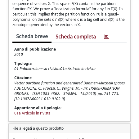
sequence of vectors X. This space F(X) contains the partition
function PX. We prove a ”localization formula” for any f in F(X). In
particular, this implies that the partition function PX is a quasi–
polynomial on the sets c ? B(X) where c is a big cell and B(X) is the
zonotope generated by the vectors in X.
Scheda breve
Scheda completa
Anno di pubblicazione
2010
Tipologia
01 Pubblicazione su rivista::01a Articolo in rivista
Citazione
Vector partition function and generalized Dahmen-Micchelli spaces
/ DE CONCINI, C., Procesi, C., Vergne, M.. - In: TRANSFORMATION
GROUPS. - ISSN 1083-4362. - STAMPA. - 15:(2010), pp. 751-773.
[10.1007/s00031-010-9102-9]
Appartiene alla tipologia:
01a Articolo in rivista
File allegati a questo prodotto