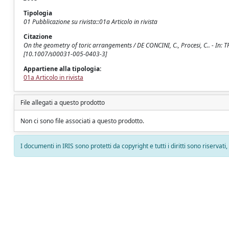
Tipologia
01 Pubblicazione su rivista::01a Articolo in rivista
Citazione
On the geometry of toric arrangements / DE CONCINI, C., Procesi, C.. - I
[10.1007/s00031-005-0403-3]
Appartiene alla tipologia:
01a Articolo in rivista
File allegati a questo prodotto
Non ci sono file associati a questo prodotto.
I documenti in IRIS sono protetti da copyright e tutti i diritti sono riservati