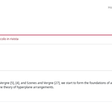
H
colo in rivista
Vergne [5], [4], and Szenes and Vergne [27], we start to form the foundations of a
the theory of hyperplane arrangements.