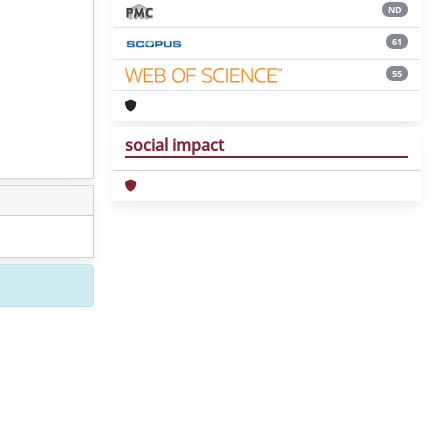
ND
61
55
social impact