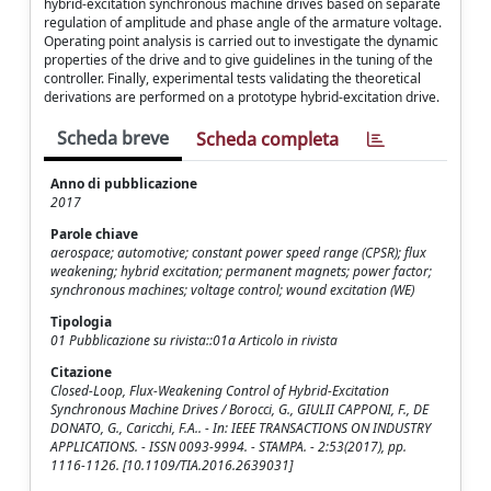
hybrid-excitation synchronous machine drives based on separate
regulation of amplitude and phase angle of the armature voltage.
Operating point analysis is carried out to investigate the dynamic
properties of the drive and to give guidelines in the tuning of the
controller. Finally, experimental tests validating the theoretical
derivations are performed on a prototype hybrid-excitation drive.
Scheda breve
Scheda completa
Anno di pubblicazione
2017
Parole chiave
aerospace; automotive; constant power speed range (CPSR); flux
weakening; hybrid excitation; permanent magnets; power factor;
synchronous machines; voltage control; wound excitation (WE)
Tipologia
01 Pubblicazione su rivista::01a Articolo in rivista
Citazione
Closed-Loop, Flux-Weakening Control of Hybrid-Excitation
Synchronous Machine Drives / Borocci, G., GIULII CAPPONI, F., DE
DONATO, G., Caricchi, F.A.. - In: IEEE TRANSACTIONS ON INDUSTRY
APPLICATIONS. - ISSN 0093-9994. - STAMPA. - 2:53(2017), pp.
1116-1126. [10.1109/TIA.2016.2639031]