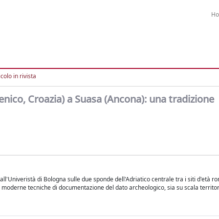
H
colo in rivista
ico, Croazia) a Suasa (Ancona): una tradizione
dall'Univeristà di Bologna sulle due sponde dell'Adriatico centrale tra i siti d'età r
 moderne tecniche di documentazione del dato archeologico, sia su scala territoria