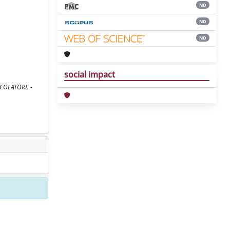
ND
ND
ND
social impact
LCOLATORI. -