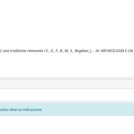
na tradizione rinnovata / E., G., F., B., M., S., Bogdani, J.. - In: ARCHEOLOGIA E CA
, salvo diversa indicazione.